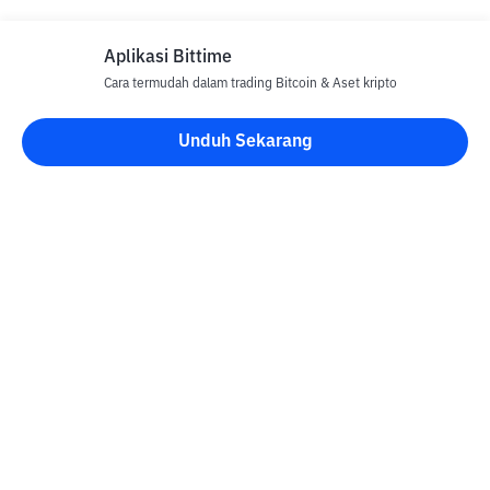
Aplikasi Bittime
Cara termudah dalam trading Bitcoin & Aset kripto
Disclaimer
Unduh Sekarang
Semua Artikel pada website ini hanya bersifat informasi dan
bukan merupakan nasihat, rekomendasi, tawaran atau ajakan
untuk menjual dan membeli aset kripto apapun. Perdagangan
aset kripto merupakan aktivitas berisiko tinggi. Harga aset kripto
bersifat fluktuatif, dimana harga dapat berubah secara signifikan
dari waktu ke waktu. Bittime tidak bertanggung jawab atas
keputusan anda dalam melakukan transaksi jual beli dan
perubahan fluktuasi dari nilai tukar atau harga aset kripto.