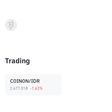
Trading
COINON/IDR
2.677.018
-1.63
%