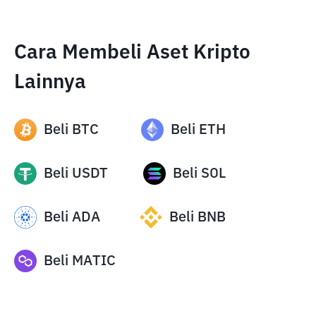
Cara Membeli Aset Kripto
Lainnya
Beli
BTC
Beli
ETH
Beli
USDT
Beli
SOL
Beli
ADA
Beli
BNB
Beli
MATIC