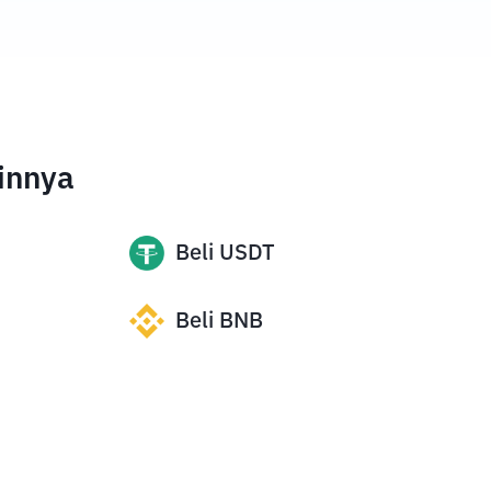
innya
Beli
USDT
Beli
BNB