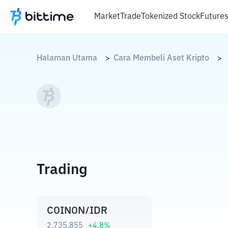
Market
Trade
Tokenized Stock
Future
Halaman Utama
Cara Membeli Aset Kripto
>
>
Trading
COINON/IDR
2.735.855
+
4.8
%