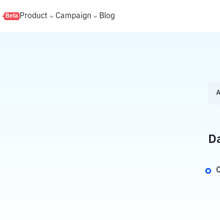
s
Product
Campaign
Blog
Beta
A
Da
C