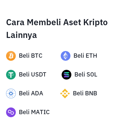
Cara Membeli Aset Kripto
Lainnya
Beli
BTC
Beli
ETH
Beli
USDT
Beli
SOL
Beli
ADA
Beli
BNB
Beli
MATIC