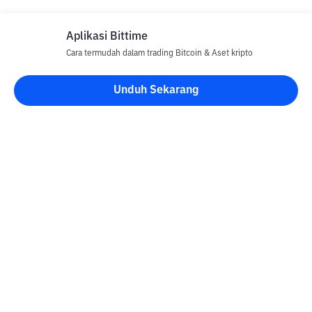
Aplikasi Bittime
Cara termudah dalam trading Bitcoin & Aset kripto
Disclaimer
Unduh Sekarang
Semua Artikel pada website ini hanya bersifat informasi dan
bukan merupakan nasihat, rekomendasi, tawaran atau ajakan
untuk menjual dan membeli aset kripto apapun. Perdagangan
aset kripto merupakan aktivitas berisiko tinggi. Harga aset kripto
bersifat fluktuatif, dimana harga dapat berubah secara signifikan
dari waktu ke waktu. Bittime tidak bertanggung jawab atas
keputusan anda dalam melakukan transaksi jual beli dan
perubahan fluktuasi dari nilai tukar atau harga aset kripto.