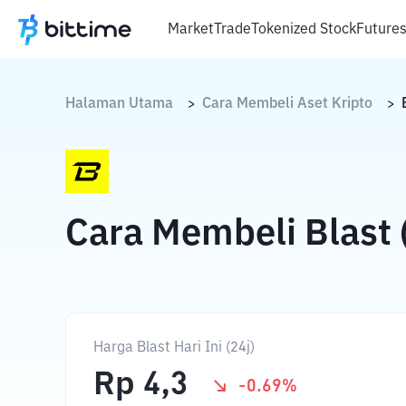
Market
Trade
Tokenized Stock
Future
Halaman Utama
Cara Membeli Aset Kripto
>
>
Cara Membeli Blast
Harga Blast Hari Ini (24j)
Rp
4,3
-0.69
%