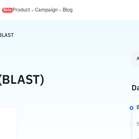
s
Product
Campaign
Blog
Beta
BLAST
A
 (BLAST)
Da
B
B