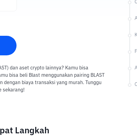
C
A
K
F
BLAST) dan aset crypto lainnya? Kamu bisa
A
amu bisa beli Blast menggunakan pairing BLAST
pun dengan biaya transaksi yang murah. Tunggu
C
e sekarang!
mpat Langkah