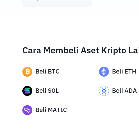
Cara Membeli Aset Kripto La
Beli
BTC
Beli
ETH
Beli
SOL
Beli
ADA
Beli
MATIC