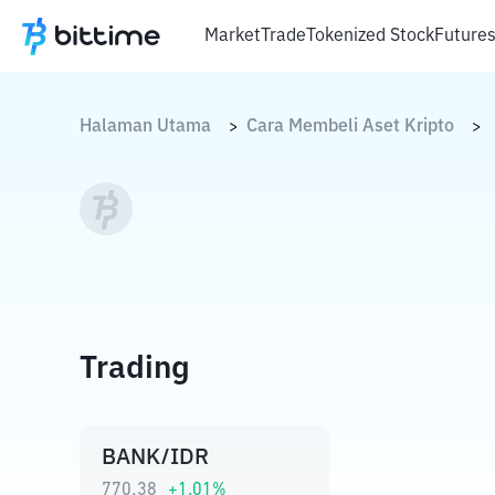
Market
Trade
Tokenized Stock
Future
Halaman Utama
Cara Membeli Aset Kripto
>
>
Trading
BANK/IDR
770,38
+
1.01
%