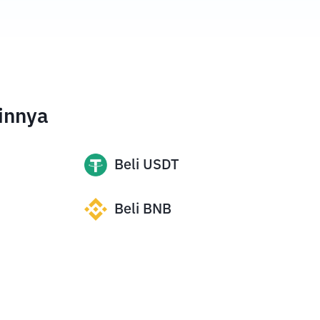
innya
Beli
USDT
Beli
BNB