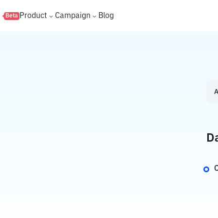
s
Product
Campaign
Blog
Beta
A
Da
C