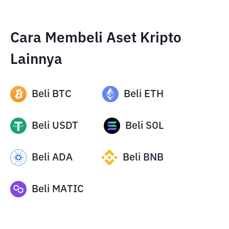
Cara Membeli Aset Kripto
Lainnya
Beli
BTC
Beli
ETH
Beli
USDT
Beli
SOL
Beli
ADA
Beli
BNB
Beli
MATIC