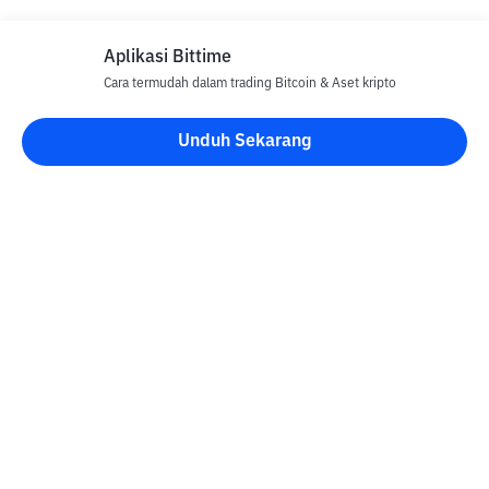
Aplikasi Bittime
Cara termudah dalam trading Bitcoin & Aset kripto
Disclaimer
Unduh Sekarang
Semua Artikel pada website ini hanya bersifat informasi dan
bukan merupakan nasihat, rekomendasi, tawaran atau ajakan
untuk menjual dan membeli aset kripto apapun. Perdagangan
aset kripto merupakan aktivitas berisiko tinggi. Harga aset kripto
bersifat fluktuatif, dimana harga dapat berubah secara signifikan
dari waktu ke waktu. Bittime tidak bertanggung jawab atas
keputusan anda dalam melakukan transaksi jual beli dan
perubahan fluktuasi dari nilai tukar atau harga aset kripto.