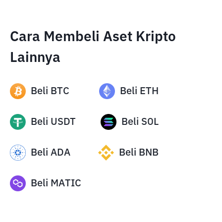
Cara Membeli Aset Kripto
Lainnya
Beli
BTC
Beli
ETH
Beli
USDT
Beli
SOL
Beli
ADA
Beli
BNB
Beli
MATIC