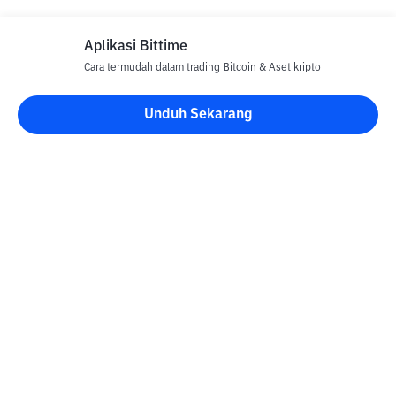
Aplikasi Bittime
Cara termudah dalam trading Bitcoin & Aset kripto
Disclaimer
Unduh Sekarang
Semua Artikel pada website ini hanya bersifat informasi dan
bukan merupakan nasihat, rekomendasi, tawaran atau ajakan
untuk menjual dan membeli aset kripto apapun. Perdagangan
aset kripto merupakan aktivitas berisiko tinggi. Harga aset kripto
bersifat fluktuatif, dimana harga dapat berubah secara signifikan
dari waktu ke waktu. Bittime tidak bertanggung jawab atas
keputusan anda dalam melakukan transaksi jual beli dan
perubahan fluktuasi dari nilai tukar atau harga aset kripto.