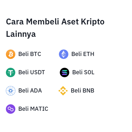
Cara Membeli Aset Kripto
Lainnya
Beli
BTC
Beli
ETH
Beli
USDT
Beli
SOL
Beli
ADA
Beli
BNB
Beli
MATIC