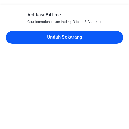
Aplikasi Bittime
Cara termudah dalam trading Bitcoin & Aset kripto
Disclaimer
Unduh Sekarang
Semua Artikel pada website ini hanya bersifat informasi dan
bukan merupakan nasihat, rekomendasi, tawaran atau ajakan
untuk menjual dan membeli aset kripto apapun. Perdagangan
aset kripto merupakan aktivitas berisiko tinggi. Harga aset kripto
bersifat fluktuatif, dimana harga dapat berubah secara signifikan
dari waktu ke waktu. Bittime tidak bertanggung jawab atas
keputusan anda dalam melakukan transaksi jual beli dan
perubahan fluktuasi dari nilai tukar atau harga aset kripto.