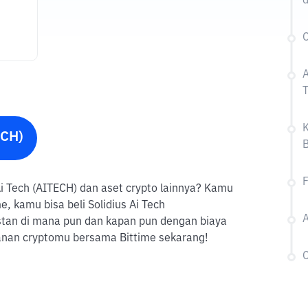
d
C
A
T
K
ECH)
B
F
s Ai Tech (AITECH) dan aset crypto lainnya? Kamu
, kamu bisa beli Solidius Ai Tech
A
nstan di mana pun dan kapan pun dengan biaya
lanan cryptomu bersama Bittime sekarang!
C