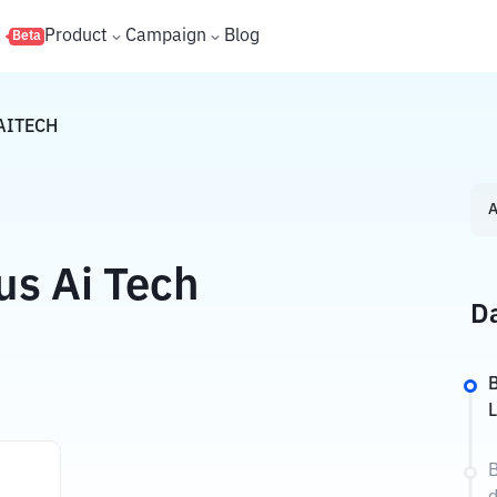
s
Product
Campaign
Blog
Beta
AITECH
A
us Ai Tech
Da
B
B