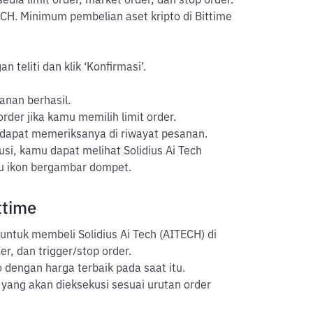
sedia limit order, market order, dan stop order.
CH. Minimum pembelian aset kripto di Bittime
 teliti dan klik ‘Konfirmasi’.
anan berhasil.
der jika kamu memilih limit order.
 dapat memeriksanya di riwayat pesanan.
si, kamu dapat melihat Solidius Ai Tech
au ikon bergambar dompet.
ttime
untuk membeli Solidius Ai Tech (AITECH) di
er, dan trigger/stop order.
 dengan harga terbaik pada saat itu.
yang akan dieksekusi sesuai urutan order