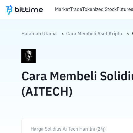
Market
Trade
Tokenized Stock
Future
Halaman Utama
Cara Membeli Aset Kripto
>
>
Cara Membeli Solidi
(AITECH)
Harga Solidius Ai Tech Hari Ini (24j)