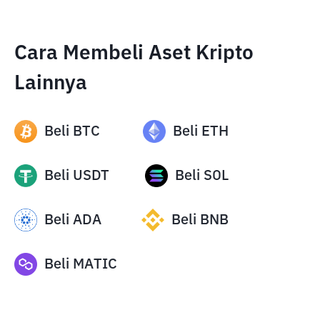
Cara Membeli Aset Kripto
Lainnya
Beli
BTC
Beli
ETH
Beli
USDT
Beli
SOL
Beli
ADA
Beli
BNB
Beli
MATIC