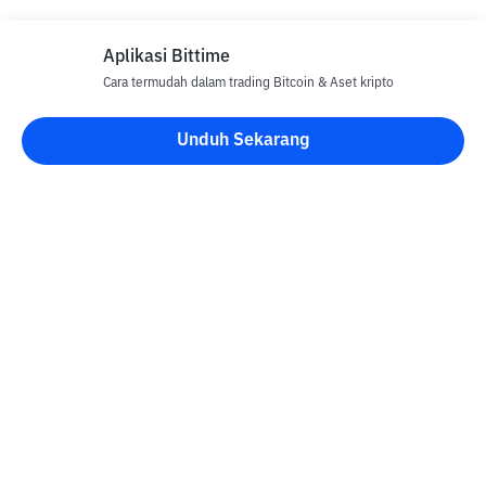
Aplikasi Bittime
Cara termudah dalam trading Bitcoin & Aset kripto
Disclaimer
Unduh Sekarang
Semua Artikel pada website ini hanya bersifat informasi dan
bukan merupakan nasihat, rekomendasi, tawaran atau ajakan
untuk menjual dan membeli aset kripto apapun. Perdagangan
aset kripto merupakan aktivitas berisiko tinggi. Harga aset kripto
bersifat fluktuatif, dimana harga dapat berubah secara signifikan
dari waktu ke waktu. Bittime tidak bertanggung jawab atas
keputusan anda dalam melakukan transaksi jual beli dan
perubahan fluktuasi dari nilai tukar atau harga aset kripto.