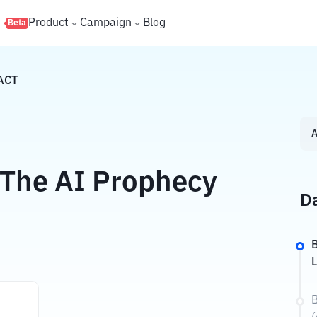
s
Product
Campaign
Blog
Beta
ACT
A
 The AI Prophecy
Da
B
B