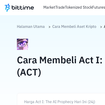
Market
Trade
Tokenized Stock
Future
Halaman Utama
Cara Membeli Aset Kripto
>
>
Cara Membeli Act I:
(ACT)
Harga Act I: The AI Prophecy Hari Ini (24j)