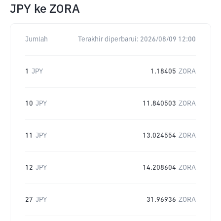
JPY
ke
ZORA
Jumlah
Terakhir diperbarui:
2026/08/09 12:00
1
JPY
1.18405
ZORA
10
JPY
11.840503
ZORA
11
JPY
13.024554
ZORA
12
JPY
14.208604
ZORA
27
JPY
31.96936
ZORA