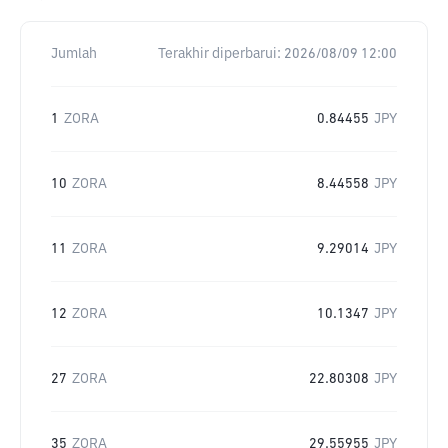
Jumlah
Terakhir diperbarui:
2026/08/09 12:00
1
ZORA
0.84455
JPY
10
ZORA
8.44558
JPY
11
ZORA
9.29014
JPY
12
ZORA
10.1347
JPY
27
ZORA
22.80308
JPY
35
ZORA
29.55955
JPY