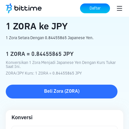
Beranda
Konverter Kripto
ZORA
ke
JPY
Daftar
1
ZORA
ke
JPY
1 Zora Setara Dengan 0.84455865 Japanese Yen.
1
ZORA
=
0.84455865
JPY
Konversikan 1 Zora Menjadi Japanese Yen Dengan Kurs Tukar
Saat Ini.
ZORA
/
JPY
Kurs
: 1
ZORA
=
0.84455865
JPY
Beli
Zora
(
ZORA
)
Konversi