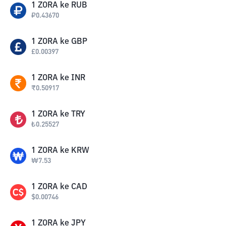
1
ZORA
ke
RUB
₽
0.43670
1
ZORA
ke
GBP
£
0.00397
1
ZORA
ke
INR
₹
0.50917
1
ZORA
ke
TRY
₺
0.25527
1
ZORA
ke
KRW
₩
7.53
1
ZORA
ke
CAD
$
0.00746
1
ZORA
ke
JPY