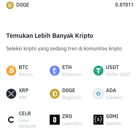
DOGE
0.07011
Temukan Lebih Banyak Kripto
Seleksi kripto yang sedang tren di komunitas kripto
BTC
ETH
USDT
Bitcoin
Ethereum
Tether USDT
XRP
DOGE
ADA
XRP
Dogecoin
Cardano
CELR
ZRO
SOMI
Celer
LayerZero
Somnia
Network