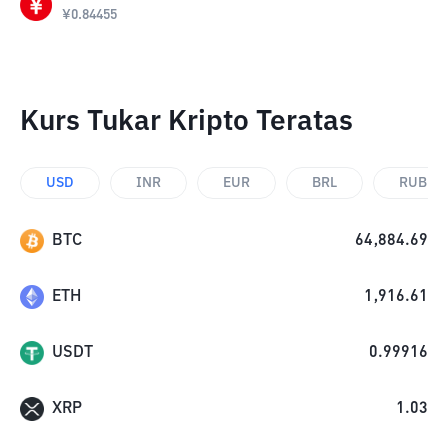
¥
0.84455
Kurs Tukar Kripto Teratas
USD
INR
EUR
BRL
RUB
BTC
64,884.69
ETH
1,916.61
USDT
0.99916
XRP
1.03