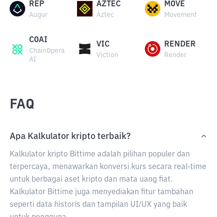
REP
AZTEC
MOVE
Augur
Aztec
Movement
COAI
VIC
RENDER
ChainOpera
Viction
Render
AI
FAQ
Apa Kalkulator kripto terbaik?
Kalkulator kripto Bittime adalah pilihan populer dan
terpercaya, menawarkan konversi kurs secara real-time
untuk berbagai aset kripto dan mata uang fiat.
Kalkulator Bittime juga menyediakan fitur tambahan
seperti data historis dan tampilan UI/UX yang baik