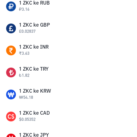
1
ZKC
ke
RUB
₽
3.16
1
ZKC
ke
GBP
£
0.02837
1
ZKC
ke
INR
₹
3.63
1
ZKC
ke
TRY
₺
1.82
1
ZKC
ke
KRW
₩
54.18
1
ZKC
ke
CAD
$
0.05352
1
ZKC
ke
JPY