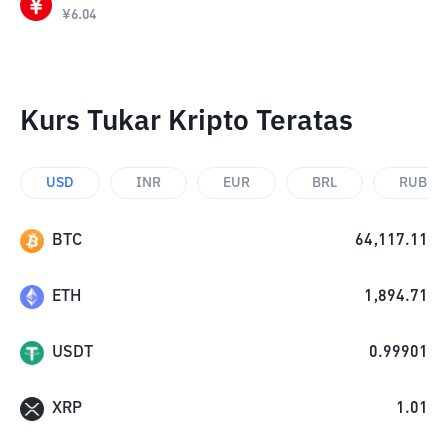
¥
6.04
Kurs Tukar Kripto Teratas
USD
INR
EUR
BRL
RUB
BTC
64,117.11
ETH
1,894.71
USDT
0.99901
XRP
1.01