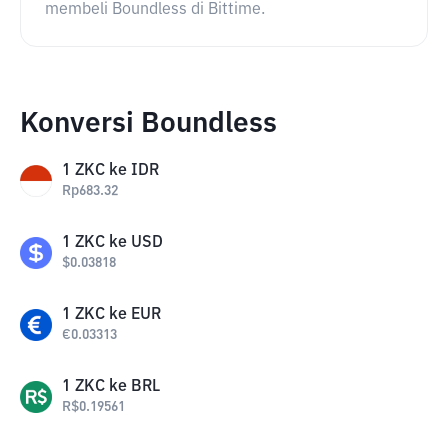
membeli Boundless di Bittime.
Konversi Boundless
1
ZKC
ke
IDR
Rp
683.32
1
ZKC
ke
USD
$
0.03818
1
ZKC
ke
EUR
€
0.03313
1
ZKC
ke
BRL
R$
0.19561