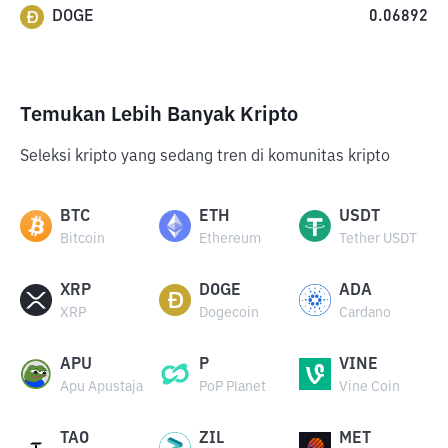
DOGE
0.06892
Temukan Lebih Banyak Kripto
Seleksi kripto yang sedang tren di komunitas kripto
BTC
ETH
USDT
Bitcoin
Ethereum
Tether USDT
XRP
DOGE
ADA
XRP
Dogecoin
Cardano
APU
P
VINE
Apu Apustaja
PoP Planet
Vine Coin
TAO
ZIL
MET