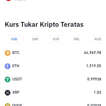
Kurs Tukar Kripto Teratas
USD
INR
EUR
BRL
RUB
BTC
64,969.98
ETH
1,919.55
USDT
0.99938
XRP
1.03
DOGE