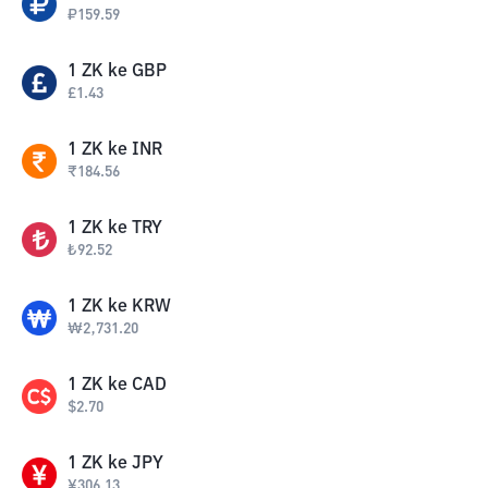
₽
159.59
1
ZK
ke
GBP
£
1.43
1
ZK
ke
INR
₹
184.56
1
ZK
ke
TRY
₺
92.52
1
ZK
ke
KRW
₩
2,731.20
1
ZK
ke
CAD
$
2.70
1
ZK
ke
JPY
¥
306.13