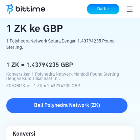
Beranda
Konverter Kripto
ZK
ke
GBP
Daftar
1
ZK
ke
GBP
1 Polyhedra Network Setara Dengan 1.43794235 Pound
Sterling.
1
ZK
=
1.43794235
GBP
Konversikan 1 Polyhedra Network Menjadi Pound Sterling
Dengan Kurs Tukar Saat Ini.
ZK
/
GBP
Kurs
: 1
ZK
=
1.43794235
GBP
Beli
Polyhedra Network
(
ZK
)
Konversi