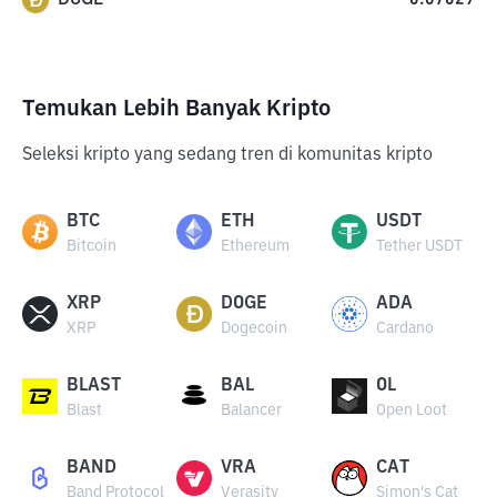
0.07029
Temukan Lebih Banyak Kripto
Seleksi kripto yang sedang tren di komunitas kripto
BTC
ETH
USDT
Bitcoin
Ethereum
Tether USDT
XRP
DOGE
ADA
XRP
Dogecoin
Cardano
BLAST
BAL
OL
Blast
Balancer
Open Loot
BAND
VRA
CAT
Band Protocol
Verasity
Simon's Cat