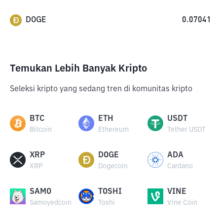
DOGE
0.07041
Temukan Lebih Banyak Kripto
Seleksi kripto yang sedang tren di komunitas kripto
BTC
ETH
USDT
Bitcoin
Ethereum
Tether USDT
XRP
DOGE
ADA
XRP
Dogecoin
Cardano
SAMO
TOSHI
VINE
Samoyedcoin
Toshi
Vine Coin