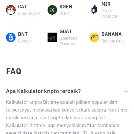
MIR
CAT
KGEN
Mirror
Simon's Cat
KGeN
Protocol
GOAT
BNT
BANANA
Goatseus
Bancor
Banana Gun
Maximus
FAQ
Apa Kalkulator kripto terbaik?
Kalkulator kripto Bittime adalah pilihan populer dan
terpercaya, menawarkan konversi kurs secara real-time
untuk berbagai aset kripto dan mata uang fiat.
Kalkulator Bittime juga menyediakan fitur tambahan
seperti data historis dan tampilan UI/UX yang baik