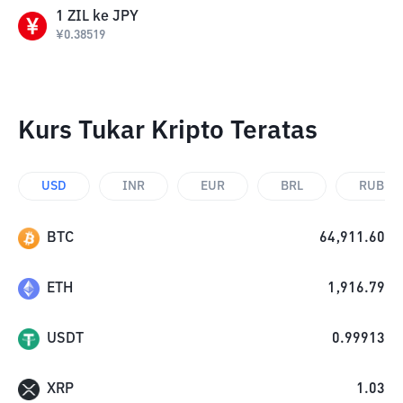
1
ZIL
ke
JPY
¥
0.38519
Kurs Tukar Kripto Teratas
USD
INR
EUR
BRL
RUB
BTC
64,911.60
ETH
1,916.79
USDT
0.99913
XRP
1.03