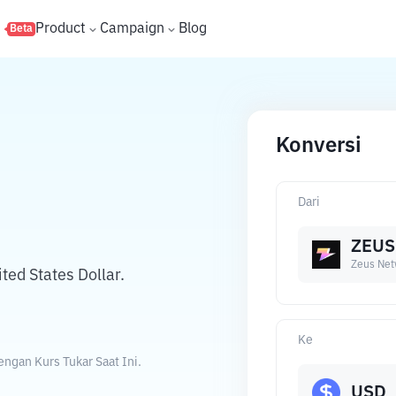
s
Product
Campaign
Blog
Beta
Konversi
Dari
ZEUS
Zeus Net
ed States Dollar.
Ke
ngan Kurs Tukar Saat Ini.
USD