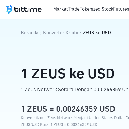
Market
Trade
Tokenized Stock
Future
Beranda
Konverter Kripto
ZEUS
ke
USD
1
ZEUS
ke
USD
1 Zeus Network Setara Dengan 0.00246359 Unit
1
ZEUS
=
0.00246359
USD
Konversikan 1 Zeus Network Menjadi United States Dollar De
ZEUS
/
USD
Kurs
: 1
ZEUS
=
0.00246359
USD