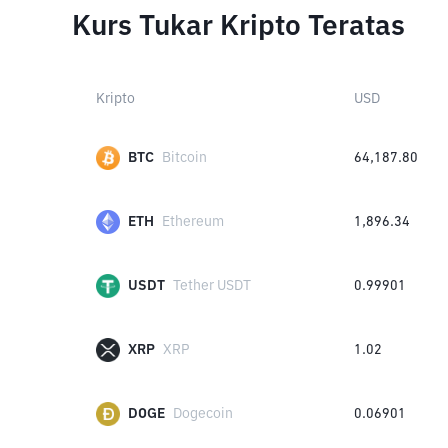
Kurs Tukar Kripto Teratas
Kripto
USD
BTC
Bitcoin
64,187.80
ETH
Ethereum
1,896.34
USDT
Tether USDT
0.99901
XRP
XRP
1.02
DOGE
Dogecoin
0.06901