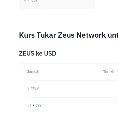
44
0
%
Kurs Tukar Zeus Network un
ZEUS
ke
USD
Jumlah
Terakhir 
1
ZEUS
12.5
ZEUS