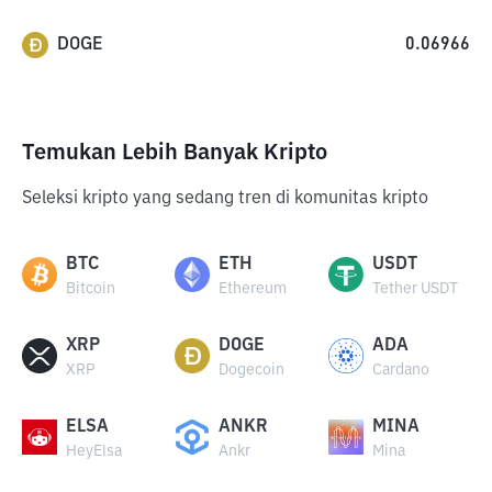
DOGE
0.06966
Temukan Lebih Banyak Kripto
Seleksi kripto yang sedang tren di komunitas kripto
BTC
ETH
USDT
Bitcoin
Ethereum
Tether USDT
XRP
DOGE
ADA
XRP
Dogecoin
Cardano
ELSA
ANKR
MINA
HeyElsa
Ankr
Mina