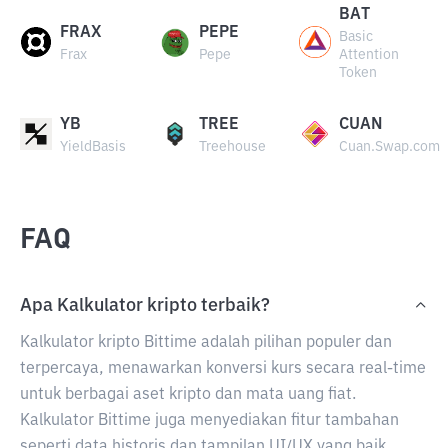
BAT
FRAX
PEPE
Basic
Frax
Pepe
Attention
Token
YB
TREE
CUAN
YieldBasis
Treehouse
Cuan.Swap.com
FAQ
Apa Kalkulator kripto terbaik?
Kalkulator kripto Bittime adalah pilihan populer dan
terpercaya, menawarkan konversi kurs secara real-time
untuk berbagai aset kripto dan mata uang fiat.
Kalkulator Bittime juga menyediakan fitur tambahan
seperti data historis dan tampilan UI/UX yang baik