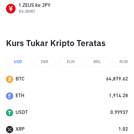
1
ZEUS
ke
JPY
¥
0.38987
Kurs Tukar Kripto Teratas
USD
INR
EUR
BRL
RUB
BTC
64,879.62
ETH
1,914.28
USDT
0.99937
XRP
1.02