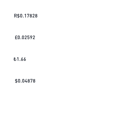
R$
0.17828
£
0.02592
₺
1.66
$
0.04878