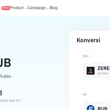
s
Product
Campaign
Blog
Beta
Konversi
Dari
UB
ZERE
Zerebro
Ruble.
B
Ke
ukar Saat Ini.
RUB