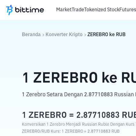
Market
Trade
Tokenized Stock
Future
Beranda
Konverter Kripto
ZEREBRO
ke
RUB
1
ZEREBRO
ke
R
1 Zerebro Setara Dengan 2.87710883 Russian 
1
ZEREBRO
=
2.87710883
RU
Konversikan 1 Zerebro Menjadi Russian Ruble Dengan Kurs T
ZEREBRO
/
RUB
Kurs
: 1
ZEREBRO
=
2.87710883
RUB