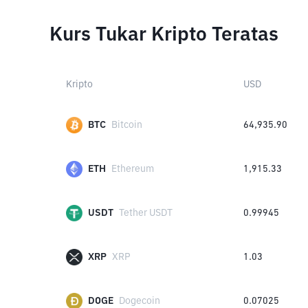
Kurs Tukar Kripto Teratas
Kripto
USD
BTC
Bitcoin
64,935.90
ETH
Ethereum
1,915.33
USDT
Tether USDT
0.99945
XRP
XRP
1.03
DOGE
Dogecoin
0.07025