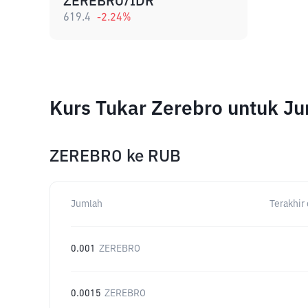
ZEREBRO/IDR
619.4
-2.24
%
Kurs Tukar Zerebro untuk J
ZEREBRO
ke
RUB
Jumlah
Terakhir 
0.001
ZEREBRO
0.0015
ZEREBRO