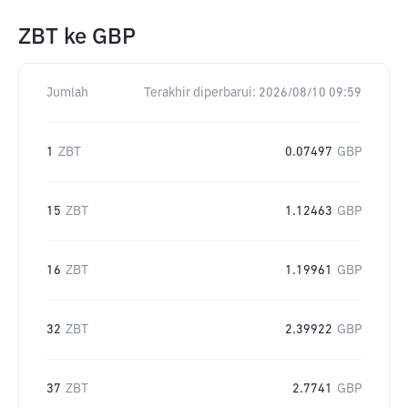
ZBT
ke
GBP
Jumlah
Terakhir diperbarui:
2026/08/10 09:59
1
ZBT
0.07497
GBP
15
ZBT
1.12463
GBP
16
ZBT
1.19961
GBP
32
ZBT
2.39922
GBP
37
ZBT
2.7741
GBP