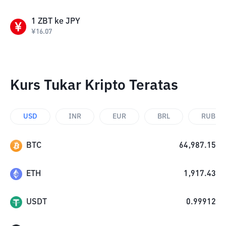
1
ZBT
ke
JPY
¥
16.07
Kurs Tukar Kripto Teratas
USD
INR
EUR
BRL
RUB
BTC
64,987.15
ETH
1,917.43
USDT
0.99912