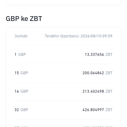
GBP
ke
ZBT
Jumlah
Terakhir diperbarui:
2026/08/10 09:59
1
GBP
13.337656
ZBT
15
GBP
200.064842
ZBT
16
GBP
213.402498
ZBT
32
GBP
426.804997
ZBT