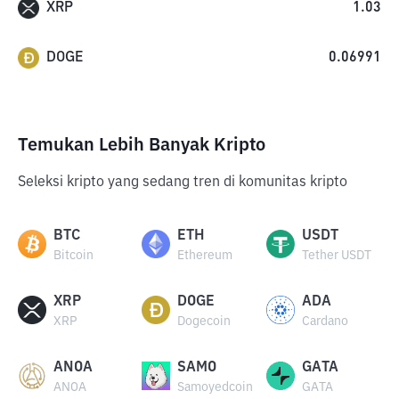
XRP
1.03
DOGE
0.06991
Temukan Lebih Banyak Kripto
Seleksi kripto yang sedang tren di komunitas kripto
BTC
ETH
USDT
Bitcoin
Ethereum
Tether USDT
XRP
DOGE
ADA
XRP
Dogecoin
Cardano
ANOA
SAMO
GATA
ANOA
Samoyedcoin
GATA