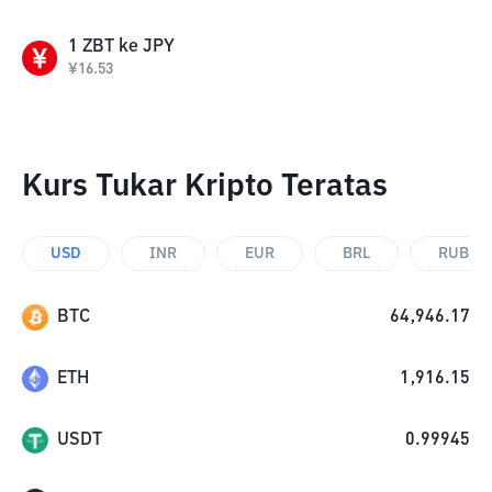
1
ZBT
ke
JPY
¥
16.53
Kurs Tukar Kripto Teratas
USD
INR
EUR
BRL
RUB
BTC
64,946.17
ETH
1,916.15
USDT
0.99945