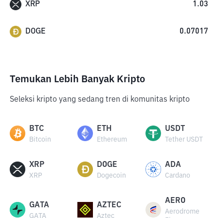
XRP
1.03
DOGE
0.07017
Temukan Lebih Banyak Kripto
Seleksi kripto yang sedang tren di komunitas kripto
BTC
ETH
USDT
Bitcoin
Ethereum
Tether USDT
XRP
DOGE
ADA
XRP
Dogecoin
Cardano
AERO
GATA
AZTEC
Aerodrome
GATA
Aztec