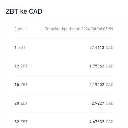
ZBT
ke
CAD
Jumlah
Terakhir diperbarui:
2026/08/08 05:59
1
ZBT
0.14613
CAD
12
ZBT
1.75362
CAD
15
ZBT
2.19202
CAD
20
ZBT
2.9227
CAD
32
ZBT
4.67632
CAD