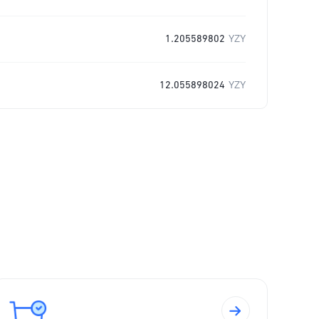
1.205589802
YZY
12.055898024
YZY