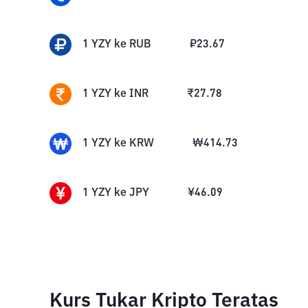
1
YZY
ke
RUB
₽
23.67
1
YZY
ke
INR
₹
27.78
1
YZY
ke
KRW
₩
414.73
1
YZY
ke
JPY
¥
46.09
Kurs Tukar Kripto Teratas