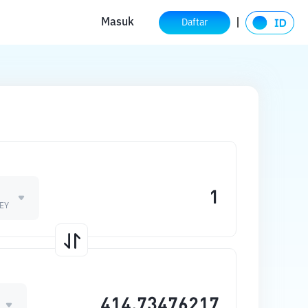
Masuk
Daftar
EY