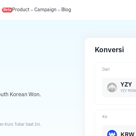
s
Product
Campaign
Blog
Beta
Konversi
Dari
YZY
YZY MON
uth Korean Won.
Ke
 Kurs Tukar Saat Ini.
KRW