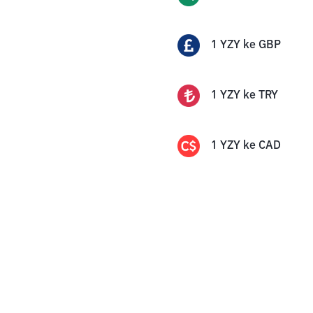
1
YZY
ke
GBP
1
YZY
ke
TRY
1
YZY
ke
CAD