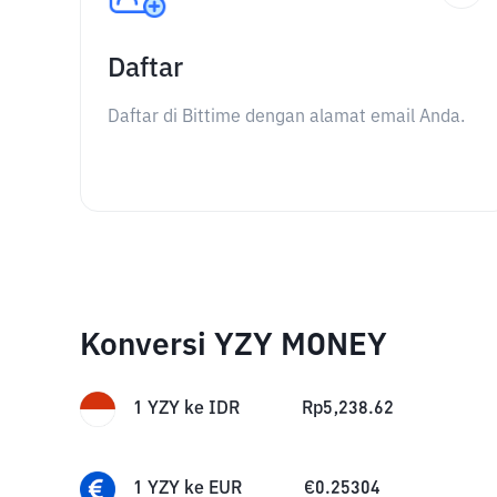
Daftar
Daftar di Bittime dengan alamat email Anda.
Konversi YZY MONEY
1
YZY
ke
IDR
Rp
5,238.62
1
YZY
ke
EUR
€
0.25304