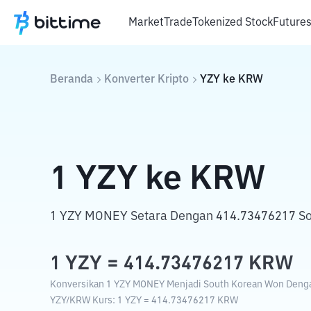
Market
Trade
Tokenized Stock
Future
Beranda
Konverter Kripto
YZY
ke
KRW
1
YZY
ke
KRW
1 YZY MONEY Setara Dengan 414.73476217 So
1
YZY
=
414.73476217
KRW
Konversikan 1 YZY MONEY Menjadi South Korean Won Dengan
YZY
/
KRW
Kurs
: 1
YZY
=
414.73476217
KRW