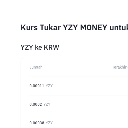
Kurs Tukar YZY MONEY untu
YZY
ke
KRW
Jumlah
Terakhir 
0.00011
YZY
0.0002
YZY
0.00038
YZY