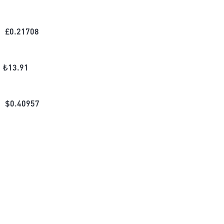
£
0.21708
₺
13.91
$
0.40957