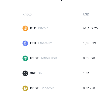
Kripto
USD
BTC
Bitcoin
64,489.75
ETH
Ethereum
1,895.39
USDT
Tether USDT
0.99898
XRP
XRP
1.04
DOGE
Dogecoin
0.06958