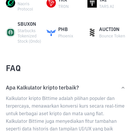
TRX
TAI
Naoris
TRON
TARS AI
Protocol
SBUXON
PHB
AUCTION
Starbucks
Tokenized
Phoenix
Bounce Token
Stock (Ondo)
FAQ
Apa Kalkulator kripto terbaik?
Kalkulator kripto Bittime adalah pilihan populer dan
terpercaya, menawarkan konversi kurs secara real-time
untuk berbagai aset kripto dan mata uang fiat.
Kalkulator Bittime juga menyediakan fitur tambahan
seperti data historis dan tampilan UI/UX yang baik