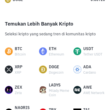
0.06926
Temukan Lebih Banyak Kripto
Seleksi kripto yang sedang tren di komunitas kripto
BTC
ETH
USDT
Bitcoin
Ethereum
Tether USDT
XRP
DOGE
ADA
XRP
Dogecoin
Cardano
LADYS
ZEX
AWE
Milady Meme
Zeta
AWE Network
Coin
NAORIS