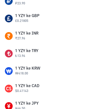
₽
23.90
1
YZY
ke
GBP
£
0.21805
1
YZY
ke
INR
₹
27.96
1
YZY
ke
TRY
₺
13.96
1
YZY
ke
KRW
₩
418.00
1
YZY
ke
CAD
$
0.41143
1
YZY
ke
JPY
¥
46.50