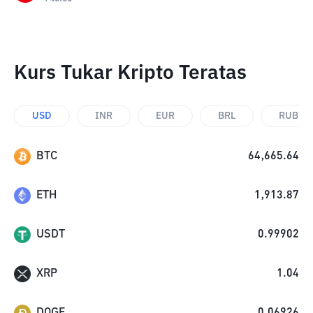
Kurs Tukar Kripto Teratas
USD
INR
EUR
BRL
RUB
BTC
64,665.64
ETH
1,913.87
USDT
0.99902
XRP
1.04
DOGE