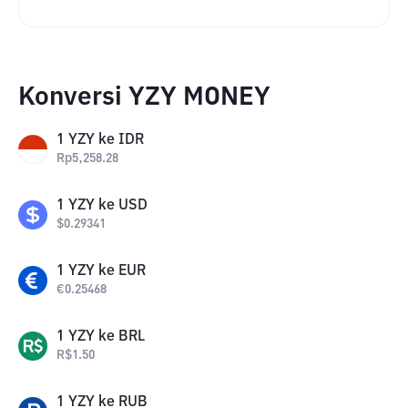
Konversi YZY MONEY
1
YZY
ke
IDR
Rp
5,258.28
1
YZY
ke
USD
$
0.29341
1
YZY
ke
EUR
€
0.25468
1
YZY
ke
BRL
R$
1.50
1
YZY
ke
RUB