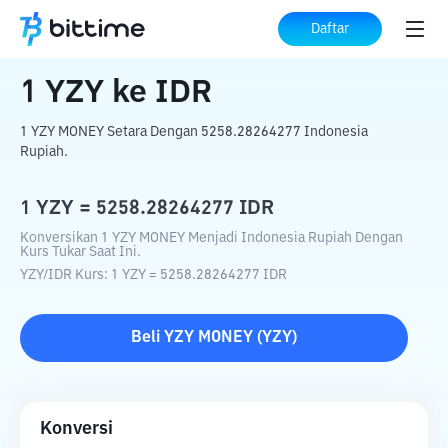
Beranda
Konverter Kripto
YZY
ke
IDR
Daftar
1
YZY
ke
IDR
1 YZY MONEY Setara Dengan 5258.28264277 Indonesia
Rupiah.
1
YZY
=
5258.28264277
IDR
Konversikan 1 YZY MONEY Menjadi Indonesia Rupiah Dengan
Kurs Tukar Saat Ini.
YZY
/
IDR
Kurs
: 1
YZY
=
5258.28264277
IDR
Beli
YZY MONEY
(
YZY
)
Konversi