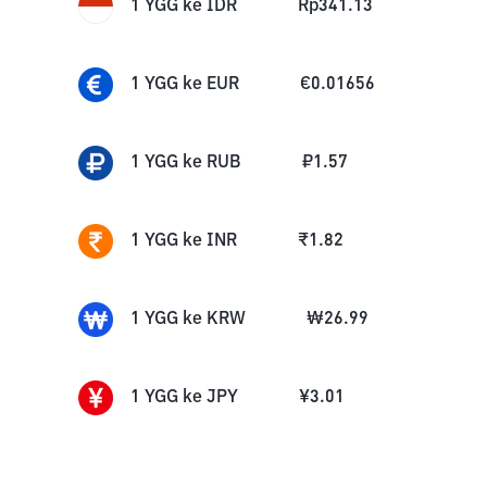
1
YGG
ke
IDR
Rp
341.13
1
YGG
ke
EUR
€
0.01656
1
YGG
ke
RUB
₽
1.57
1
YGG
ke
INR
₹
1.82
1
YGG
ke
KRW
₩
26.99
1
YGG
ke
JPY
¥
3.01