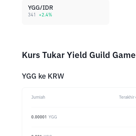
YGG/IDR
341
+
2.4
%
Kurs Tukar Yield Guild Gam
YGG
ke
KRW
Jumlah
Terakhir 
0.00001
YGG