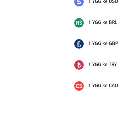
1
YGG
ke
USD
1
YGG
ke
BRL
1
YGG
ke
GBP
1
YGG
ke
TRY
1
YGG
ke
CAD