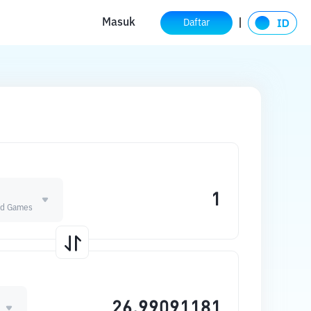
Masuk
Daftar
ild Games