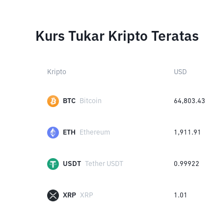
Kurs Tukar Kripto Teratas
Kripto
USD
BTC
Bitcoin
64,803.43
ETH
Ethereum
1,911.91
USDT
Tether USDT
0.99922
XRP
XRP
1.01