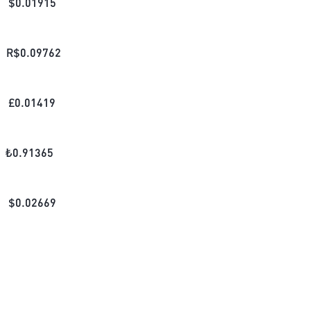
$
0.01915
R$
0.09762
£
0.01419
₺
0.91365
$
0.02669