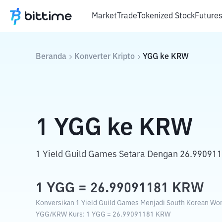
Market
Trade
Tokenized Stock
Future
Beranda
Konverter Kripto
YGG
ke
KRW
1
YGG
ke
KRW
1 Yield Guild Games Setara Dengan 26.99091
1
YGG
=
26.99091181
KRW
Konversikan 1 Yield Guild Games Menjadi South Korean Won
YGG
/
KRW
Kurs
: 1
YGG
=
26.99091181
KRW