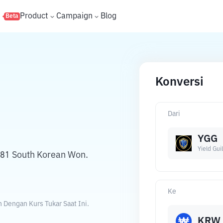
s
Product
Campaign
Blog
Beta
Konversi
Dari
YGG
Yield Gu
181 South Korean Won.
Ke
 Dengan Kurs Tukar Saat Ini.
KRW