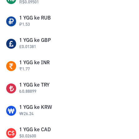
R$
0.09501
1
YGG
ke
RUB
₽
1.53
1
YGG
ke
GBP
£
0.01381
1
YGG
ke
INR
₹
1.77
1
YGG
ke
TRY
₺
0.88899
1
YGG
ke
KRW
₩
26.24
1
YGG
ke
CAD
$
0.02600