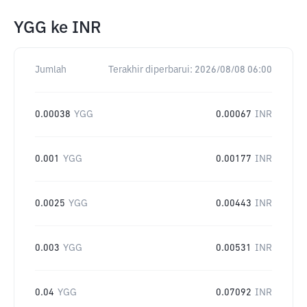
YGG
ke
INR
Jumlah
Terakhir diperbarui:
2026/08/08 06:00
0.00038
YGG
0.00067
INR
0.001
YGG
0.00177
INR
0.0025
YGG
0.00443
INR
0.003
YGG
0.00531
INR
0.04
YGG
0.07092
INR