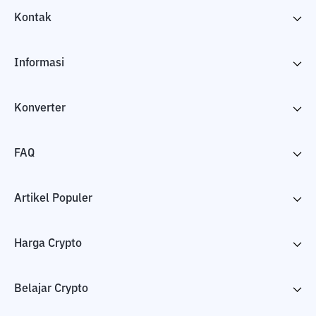
Kontak
Informasi
Konverter
FAQ
Artikel Populer
Harga Crypto
Belajar Crypto