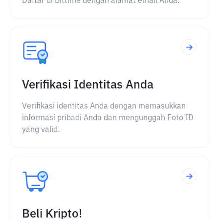
Daftar di Bittime dengan alamat email Anda.
Verifikasi Identitas Anda
Verifikasi identitas Anda dengan memasukkan
informasi pribadi Anda dan mengunggah Foto ID
yang valid.
Beli Kripto!