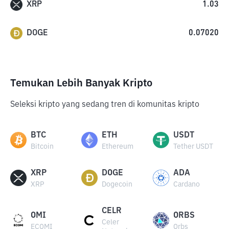
XRP
1.03
DOGE
0.07020
Temukan Lebih Banyak Kripto
Seleksi kripto yang sedang tren di komunitas kripto
BTC
ETH
USDT
Bitcoin
Ethereum
Tether USDT
XRP
DOGE
ADA
XRP
Dogecoin
Cardano
CELR
OMI
ORBS
Celer
ECOMI
Orbs