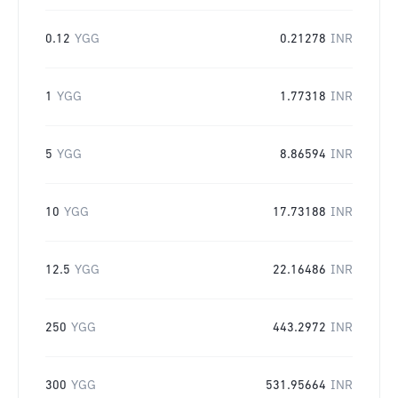
0.12
YGG
0.21278
INR
1
YGG
1.77318
INR
5
YGG
8.86594
INR
10
YGG
17.73188
INR
12.5
YGG
22.16486
INR
250
YGG
443.2972
INR
300
YGG
531.95664
INR