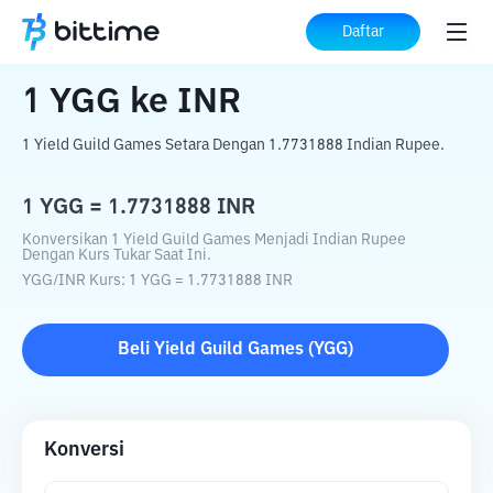
Beranda
Konverter Kripto
YGG
ke
INR
Daftar
1
YGG
ke
INR
1 Yield Guild Games Setara Dengan 1.7731888 Indian Rupee.
1
YGG
=
1.7731888
INR
Konversikan 1 Yield Guild Games Menjadi Indian Rupee
Dengan Kurs Tukar Saat Ini.
YGG
/
INR
Kurs
: 1
YGG
=
1.7731888
INR
Beli
Yield Guild Games
(
YGG
)
Konversi