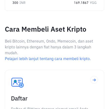
300
INR
169.1867
YGG
Cara Membeli Aset Kripto
Beli Bitcoin, Ethereum, Ondo, Memecoin, dan aset
kripto lainnya dengan fiat hanya dalam 3 langkah
mudah.
Pelajari lebih lanjut tentang cara membeli kripto.
Daftar