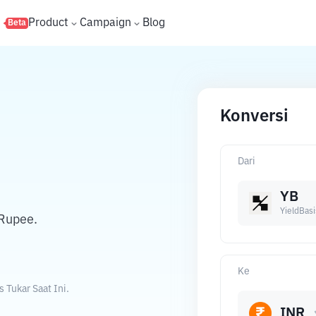
s
Product
Campaign
Blog
Beta
Konversi
Dari
YB
YieldBasi
 Rupee.
Ke
 Tukar Saat Ini.
INR