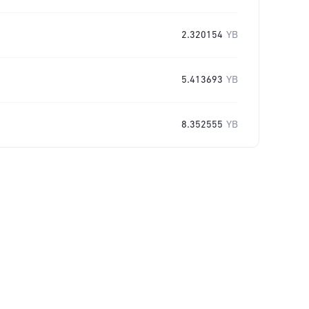
2.320154
YB
5.413693
YB
8.352555
YB