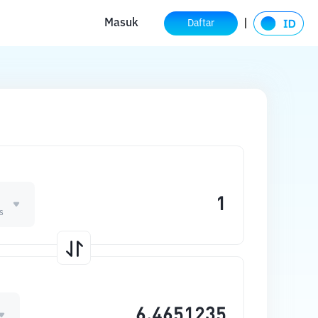
Masuk
Daftar
s