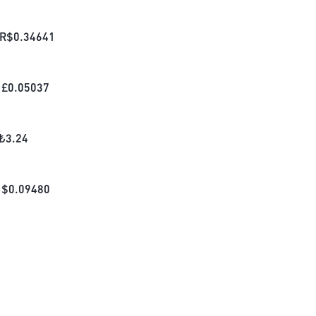
R$
0.34641
£
0.05037
₺
3.24
$
0.09480