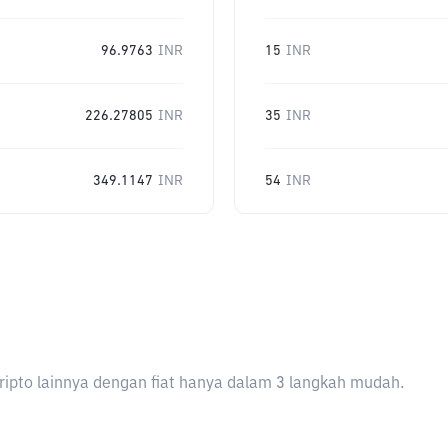
96.9763
INR
15
INR
226.27805
INR
35
INR
349.1147
INR
54
INR
ripto lainnya dengan fiat hanya dalam 3 langkah mudah.