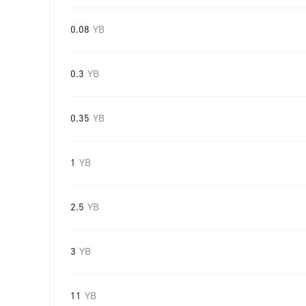
0.08
YB
0.3
YB
0.35
YB
1
YB
2.5
YB
3
YB
11
YB