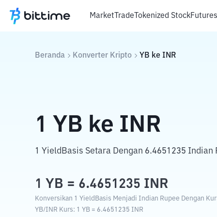
Market
Trade
Tokenized Stock
Future
Beranda
Konverter Kripto
YB
ke
INR
1
YB
ke
INR
1 YieldBasis Setara Dengan 6.4651235 Indian
1
YB
=
6.4651235
INR
Konversikan 1 YieldBasis Menjadi Indian Rupee Dengan Kurs
YB
/
INR
Kurs
: 1
YB
=
6.4651235
INR