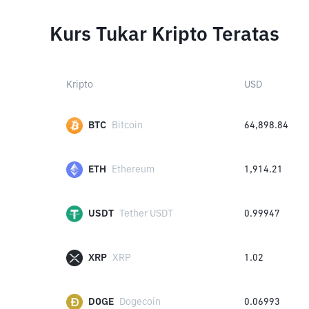
Kurs Tukar Kripto Teratas
Kripto
USD
BTC
Bitcoin
64,898.84
ETH
Ethereum
1,914.21
USDT
Tether USDT
0.99947
XRP
XRP
1.02
DOGE
Dogecoin
0.06993