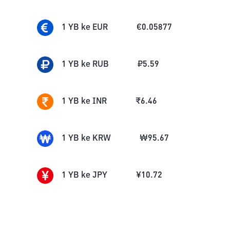
1
YB
ke
EUR
€
0.05877
1
YB
ke
RUB
₽
5.59
1
YB
ke
INR
₹
6.46
1
YB
ke
KRW
₩
95.67
1
YB
ke
JPY
¥
10.72