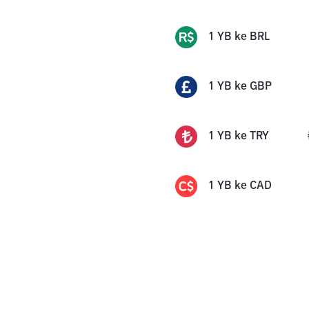
1
YB
ke
BRL
1
YB
ke
GBP
1
YB
ke
TRY
1
YB
ke
CAD