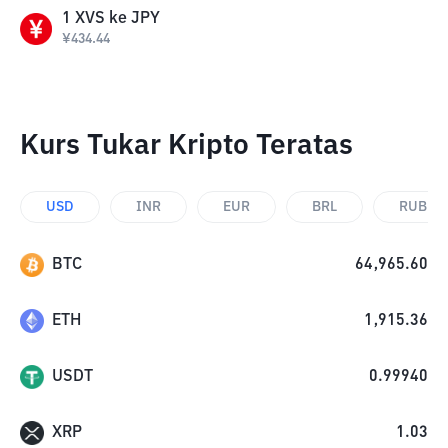
1
XVS
ke
JPY
¥
434.44
Kurs Tukar Kripto Teratas
USD
INR
EUR
BRL
RUB
BTC
64,965.60
ETH
1,915.36
USDT
0.99940
XRP
1.03