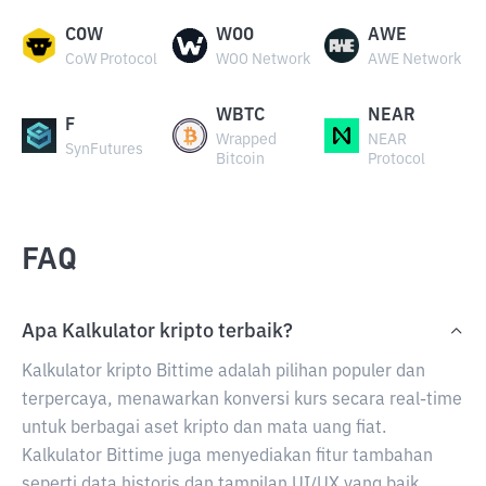
COW
WOO
AWE
CoW Protocol
WOO Network
AWE Network
WBTC
NEAR
F
Wrapped
NEAR
SynFutures
Bitcoin
Protocol
FAQ
Apa Kalkulator kripto terbaik?
Kalkulator kripto Bittime adalah pilihan populer dan
terpercaya, menawarkan konversi kurs secara real-time
untuk berbagai aset kripto dan mata uang fiat.
Kalkulator Bittime juga menyediakan fitur tambahan
seperti data historis dan tampilan UI/UX yang baik