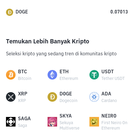
DOGE
0.07013
Temukan Lebih Banyak Kripto
Seleksi kripto yang sedang tren di komunitas kripto
BTC
ETH
USDT
Bitcoin
Ethereum
Tether USDT
XRP
DOGE
ADA
XRP
Dogecoin
Cardano
SKYA
NEIRO
SAGA
Sekuya
First Neiro On
Saga
Multiverse
Ethereum