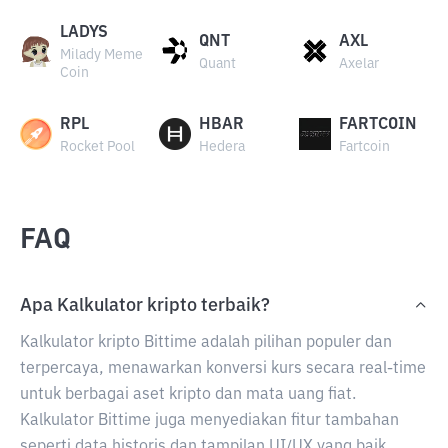
LADYS
QNT
AXL
Milady Meme
Quant
Axelar
Coin
RPL
HBAR
FARTCOIN
Rocket Pool
Hedera
Fartcoin
FAQ
Apa Kalkulator kripto terbaik?
Kalkulator kripto Bittime adalah pilihan populer dan
terpercaya, menawarkan konversi kurs secara real-time
untuk berbagai aset kripto dan mata uang fiat.
Kalkulator Bittime juga menyediakan fitur tambahan
seperti data historis dan tampilan UI/UX yang baik