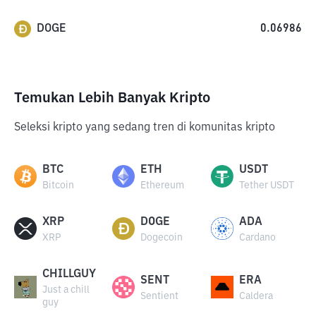
DOGE
0.06986
Temukan Lebih Banyak Kripto
Seleksi kripto yang sedang tren di komunitas kripto
BTC
ETH
USDT
Bitcoin
Ethereum
Tether USDT
XRP
DOGE
ADA
XRP
Dogecoin
Cardano
CHILLGUY
SENT
ERA
Just a chill
Sentient
Caldera
guy