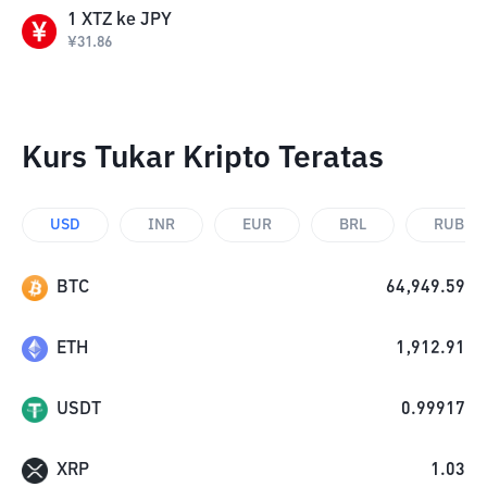
1
XTZ
ke
JPY
¥
31.86
Kurs Tukar Kripto Teratas
USD
INR
EUR
BRL
RUB
BTC
64,949.59
ETH
1,912.91
USDT
0.99917
XRP
1.03