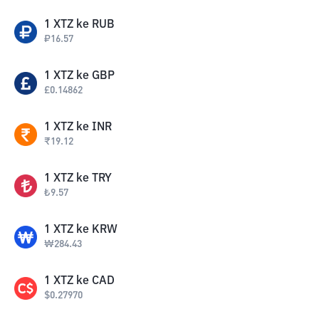
1
XTZ
ke
RUB
₽
16.57
1
XTZ
ke
GBP
£
0.14862
1
XTZ
ke
INR
₹
19.12
1
XTZ
ke
TRY
₺
9.57
1
XTZ
ke
KRW
₩
284.43
1
XTZ
ke
CAD
$
0.27970