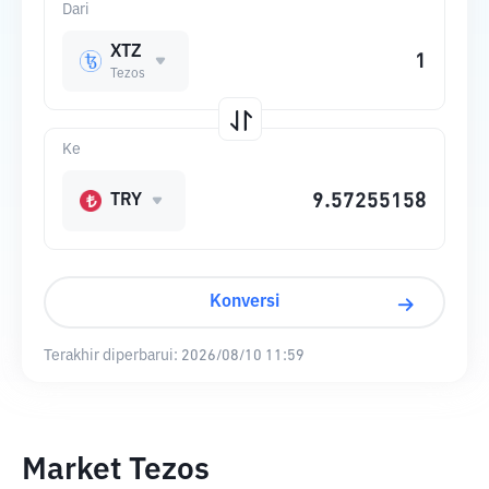
Dari
XTZ
Tezos
Ke
TRY
Konversi
Terakhir diperbarui:
2026/08/10 11:59
Market Tezos