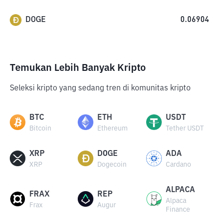
DOGE
0.06904
Temukan Lebih Banyak Kripto
Seleksi kripto yang sedang tren di komunitas kripto
BTC
ETH
USDT
Bitcoin
Ethereum
Tether USDT
XRP
DOGE
ADA
XRP
Dogecoin
Cardano
ALPACA
FRAX
REP
Alpaca
Frax
Augur
Finance