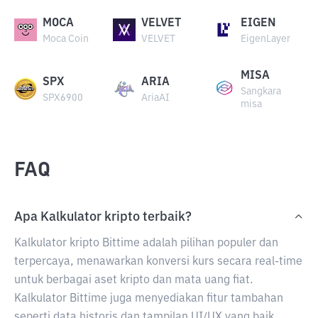
MOCA
VELVET
EIGEN
Moca Coin
VELVET
EigenLayer
MISA
SPX
ARIA
Sangkara
SPX6900
AriaAI
misa
FAQ
Apa Kalkulator kripto terbaik?
Kalkulator kripto Bittime adalah pilihan populer dan
terpercaya, menawarkan konversi kurs secara real-time
untuk berbagai aset kripto dan mata uang fiat.
Kalkulator Bittime juga menyediakan fitur tambahan
seperti data historis dan tampilan UI/UX yang baik