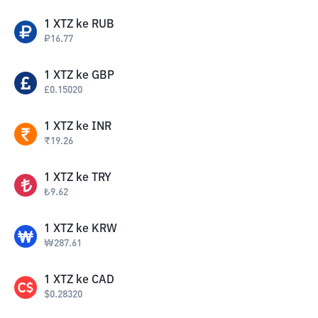
1
XTZ
ke
RUB
₽
16.77
1
XTZ
ke
GBP
£
0.15020
1
XTZ
ke
INR
₹
19.26
1
XTZ
ke
TRY
₺
9.62
1
XTZ
ke
KRW
₩
287.61
1
XTZ
ke
CAD
$
0.28320