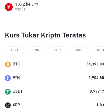
1
XTZ
ke
JPY
¥
32.01
Kurs Tukar Kripto Teratas
USD
INR
EUR
BRL
RUB
BTC
64,393.83
ETH
1,904.85
USDT
0.99917
XRP
1.03