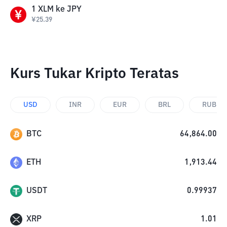
1
XLM
ke
JPY
¥
25.39
Kurs Tukar Kripto Teratas
USD
INR
EUR
BRL
RUB
BTC
64,864.00
ETH
1,913.44
USDT
0.99937
XRP
1.01