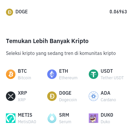
DOGE
0.06963
Temukan Lebih Banyak Kripto
Seleksi kripto yang sedang tren di komunitas kripto
BTC
ETH
USDT
Bitcoin
Ethereum
Tether USDT
XRP
DOGE
ADA
XRP
Dogecoin
Cardano
METIS
SRM
DUKO
MetisDAO
Serum
Duko