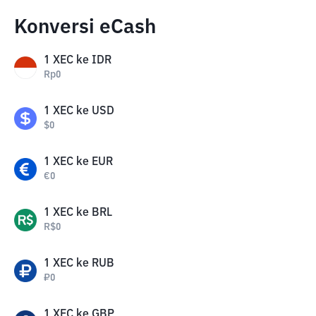
Konversi eCash
1
XEC
ke
IDR
Rp
0
1
XEC
ke
USD
$
0
1
XEC
ke
EUR
€
0
1
XEC
ke
BRL
R$
0
1
XEC
ke
RUB
₽
0
1
XEC
ke
GBP