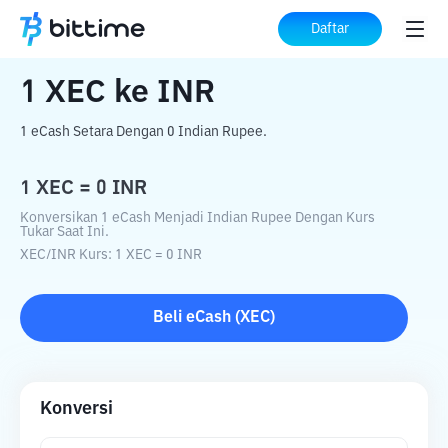
Beranda
Konverter Kripto
XEC
ke
INR
Daftar
1
XEC
ke
INR
1 eCash Setara Dengan 0 Indian Rupee.
1
XEC
=
0
INR
Konversikan 1 eCash Menjadi Indian Rupee Dengan Kurs
Tukar Saat Ini.
XEC
/
INR
Kurs
: 1
XEC
=
0
INR
Beli
eCash
(
XEC
)
Konversi