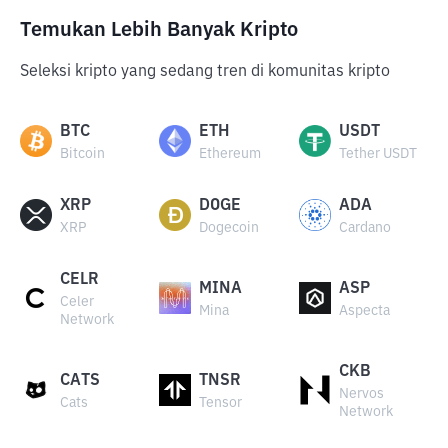
Temukan Lebih Banyak Kripto
Seleksi kripto yang sedang tren di komunitas kripto
BTC
ETH
USDT
Bitcoin
Ethereum
Tether USDT
XRP
DOGE
ADA
XRP
Dogecoin
Cardano
CELR
MINA
ASP
Celer
Mina
Aspecta
Network
CKB
CATS
TNSR
Nervos
Cats
Tensor
Network