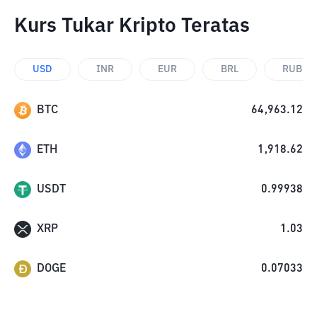
Kurs Tukar Kripto Teratas
USD
INR
EUR
BRL
RUB
BTC
64,963.12
ETH
1,918.62
USDT
0.99938
XRP
1.03
DOGE
0.07033