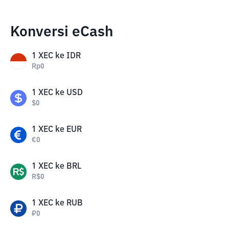
Konversi eCash
1
XEC
ke
IDR
Rp
0
1
XEC
ke
USD
$
0
1
XEC
ke
EUR
€
0
1
XEC
ke
BRL
R$
0
1
XEC
ke
RUB
₽
0