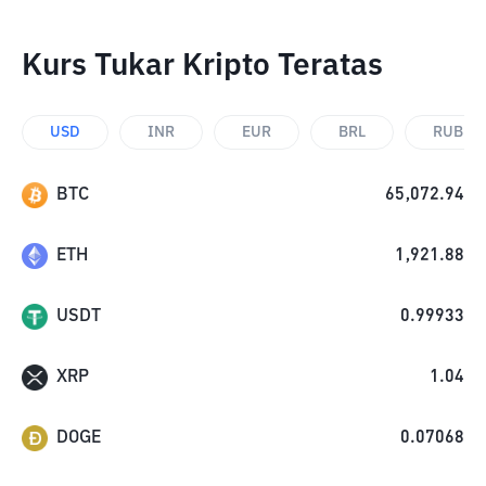
Kurs Tukar Kripto Teratas
USD
INR
EUR
BRL
RUB
BTC
65,072.94
ETH
1,921.88
USDT
0.99933
XRP
1.04
DOGE
0.07068