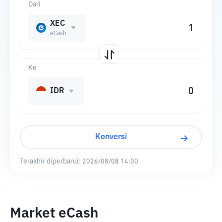
Dari
XEC
eCash
Ke
IDR
Konversi
Terakhir diperbarui:
2026/08/08 14:00
Market eCash