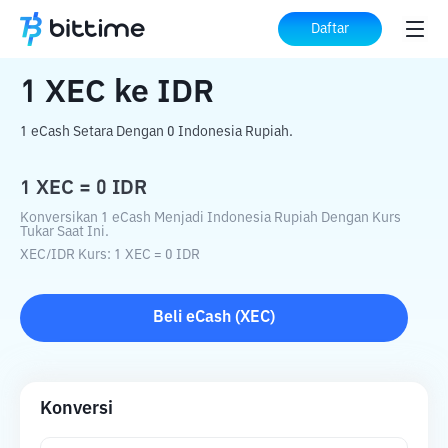
Beranda
Konverter Kripto
XEC
ke
IDR
Daftar
1
XEC
ke
IDR
1 eCash Setara Dengan 0 Indonesia Rupiah.
1
XEC
=
0
IDR
Konversikan 1 eCash Menjadi Indonesia Rupiah Dengan Kurs
Tukar Saat Ini.
XEC
/
IDR
Kurs
: 1
XEC
=
0
IDR
Beli
eCash
(
XEC
)
Konversi