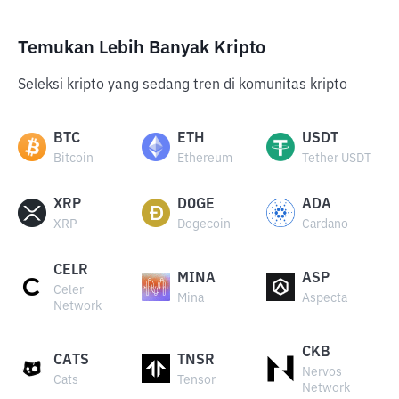
Temukan Lebih Banyak Kripto
Seleksi kripto yang sedang tren di komunitas kripto
BTC
ETH
USDT
Bitcoin
Ethereum
Tether USDT
XRP
DOGE
ADA
XRP
Dogecoin
Cardano
CELR
MINA
ASP
Celer
Mina
Aspecta
Network
CKB
CATS
TNSR
Nervos
Cats
Tensor
Network