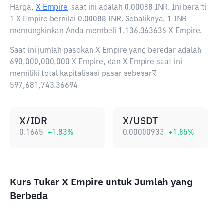
Harga,
X Empire
saat ini adalah
0.00088 INR
. Ini berarti
1 X Empire bernilai 0.00088 INR. Sebaliknya, 1 INR
memungkinkan Anda membeli 1,136.363636 X Empire.
Saat ini jumlah pasokan X Empire yang beredar adalah
690,000,000,000 X Empire, dan X Empire saat ini
memiliki total kapitalisasi pasar sebesar₹
597,681,743.36694
X/IDR
X/USDT
0.1665
+
1.83
%
0.00000933
+
1.85
%
Kurs Tukar X Empire untuk Jumlah yang
Berbeda