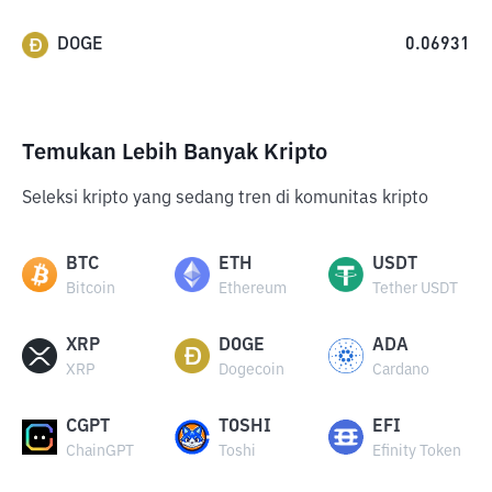
DOGE
0.06931
Temukan Lebih Banyak Kripto
Seleksi kripto yang sedang tren di komunitas kripto
BTC
ETH
USDT
Bitcoin
Ethereum
Tether USDT
XRP
DOGE
ADA
XRP
Dogecoin
Cardano
CGPT
TOSHI
EFI
ChainGPT
Toshi
Efinity Token