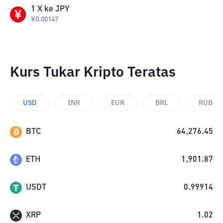
1
X
ke
JPY
¥
0.00147
Kurs Tukar Kripto Teratas
USD
INR
EUR
BRL
RUB
BTC
64,276.45
ETH
1,901.87
USDT
0.99914
XRP
1.02