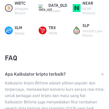
WBTC
NEAR
DATA_OLD
Wrapped
NEAR
Streamr
Bitcoin
Protocol
SLP
XLM
TRX
Smooth Love
Stellar
TRON
Potion
FAQ
Apa Kalkulator kripto terbaik?
Kalkulator kripto Bittime adalah pilihan populer dan
terpercaya, menawarkan konversi kurs secara real-time
untuk berbagai aset kripto dan mata uang fiat.
Kalkulator Bittime juga menyediakan fitur tambahan
seperti data historis dan tampilan UI/UX yang baik