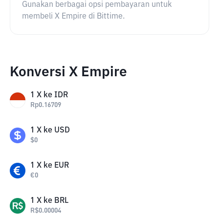
Gunakan berbagai opsi pembayaran untuk
membeli X Empire di Bittime.
Konversi X Empire
1
X
ke
IDR
Rp
0.16709
1
X
ke
USD
$
0
1
X
ke
EUR
€
0
1
X
ke
BRL
R$
0.00004