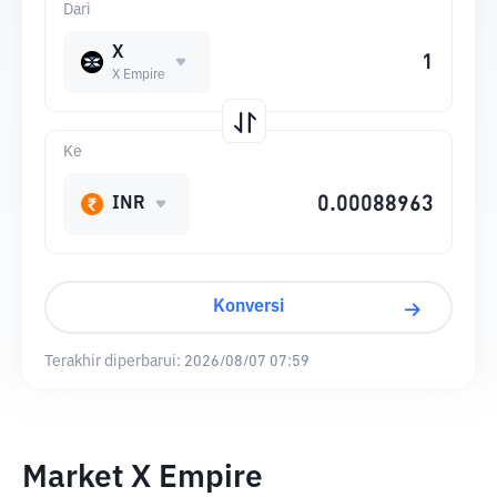
Dari
X
X Empire
Ke
INR
Konversi
Terakhir diperbarui:
2026/08/07 07:59
Market X Empire