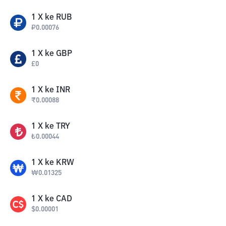
1
X
ke
RUB
₽
0.00076
1
X
ke
GBP
£
0
1
X
ke
INR
₹
0.00088
1
X
ke
TRY
₺
0.00044
1
X
ke
KRW
₩
0.01325
1
X
ke
CAD
$
0.00001