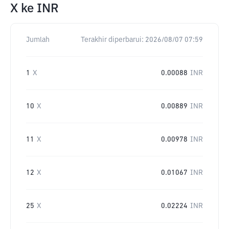
X
ke
INR
Jumlah
Terakhir diperbarui:
2026/08/07 07:59
1
X
0.00088
INR
10
X
0.00889
INR
11
X
0.00978
INR
12
X
0.01067
INR
25
X
0.02224
INR