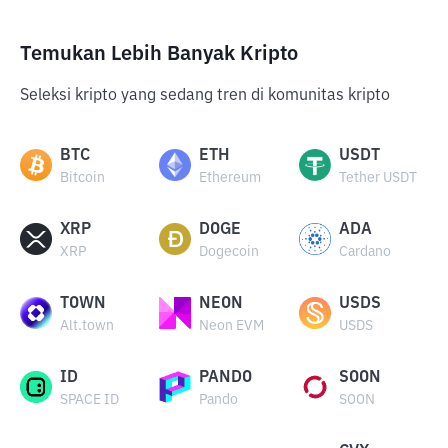
Temukan Lebih Banyak Kripto
Seleksi kripto yang sedang tren di komunitas kripto
BTC
ETH
USDT
Bitcoin
Ethereum
Tether USDT
XRP
DOGE
ADA
XRP
Dogecoin
Cardano
TOWN
NEON
USDS
Alt.town
Neon EVM
USDS
ID
PANDO
SOON
SPACE ID
Pando
SOON