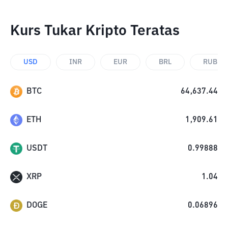
Kurs Tukar Kripto Teratas
USD
INR
EUR
BRL
RUB
BTC
64,637.44
ETH
1,909.61
USDT
0.99888
XRP
1.04
DOGE
0.06896