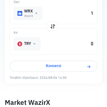
Dari
WRX
WazirX
Ke
TRY
Konversi
Terakhir diperbarui:
2026/08/06 14:00
Market WazirX