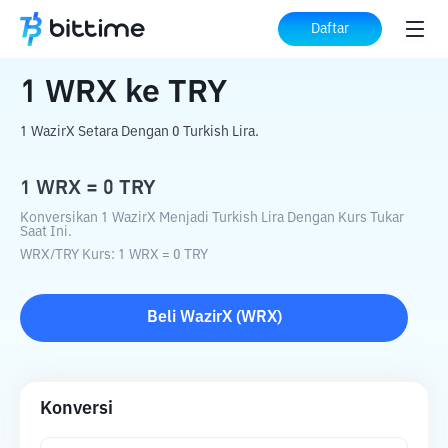
Beranda
Konverter Kripto
WRX
ke
TRY
Daftar
1
WRX
ke
TRY
1 WazirX Setara Dengan 0 Turkish Lira.
1
WRX
=
0
TRY
Konversikan 1 WazirX Menjadi Turkish Lira Dengan Kurs Tukar
Saat Ini.
WRX
/
TRY
Kurs
: 1
WRX
=
0
TRY
Beli
WazirX
(
WRX
)
Konversi