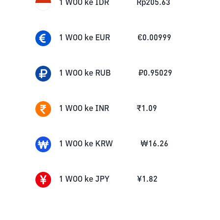
1
WOO
ke
IDR
Rp
205.63
1
WOO
ke
EUR
€
0.00999
1
WOO
ke
RUB
₽
0.95029
1
WOO
ke
INR
₹
1.09
1
WOO
ke
KRW
₩
16.26
1
WOO
ke
JPY
¥
1.82