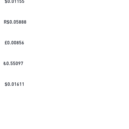
$
0.01155
R$
0.05888
£
0.00856
₺
0.55097
$
0.01611