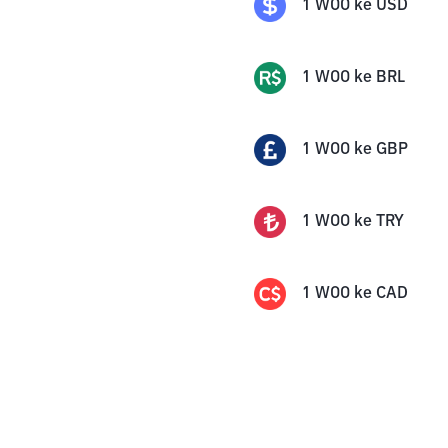
1
WOO
ke
USD
1
WOO
ke
BRL
1
WOO
ke
GBP
1
WOO
ke
TRY
1
WOO
ke
CAD