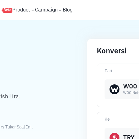
s
Product
Campaign
Blog
Beta
Konversi
Dari
WOO
WOO Net
sh Lira.
Ke
s Tukar Saat Ini.
TRY