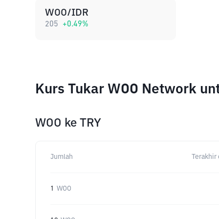
WOO/IDR
205
+
0.49
%
Kurs Tukar WOO Network un
WOO
ke
TRY
Jumlah
Terakhir 
1
WOO