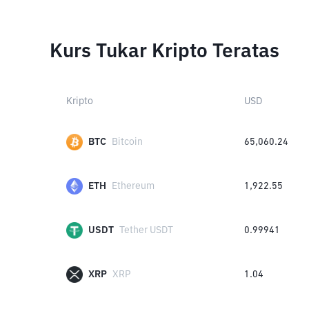
Kurs Tukar Kripto Teratas
Kripto
USD
BTC
Bitcoin
65,060.24
ETH
Ethereum
1,922.55
USDT
Tether USDT
0.99941
XRP
XRP
1.04