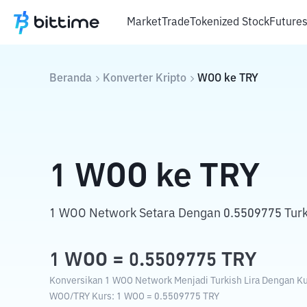
Market
Trade
Tokenized Stock
Future
Beranda
Konverter Kripto
WOO
ke
TRY
1
WOO
ke
TRY
1 WOO Network Setara Dengan 0.5509775 Turki
1
WOO
=
0.5509775
TRY
Konversikan 1 WOO Network Menjadi Turkish Lira Dengan Kur
WOO
/
TRY
Kurs
: 1
WOO
=
0.5509775
TRY