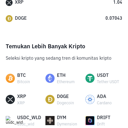
XRP
1.04
DOGE
0.07043
Temukan Lebih Banyak Kripto
Seleksi kripto yang sedang tren di komunitas kripto
BTC
ETH
USDT
Bitcoin
Ethereum
Tether USDT
XRP
DOGE
ADA
XRP
Dogecoin
Cardano
USDC_WLD
DYM
DRIFT
usdc_wld
Dymension
Drift