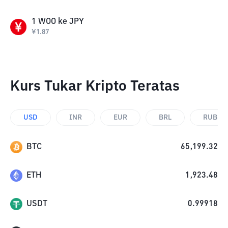
1
WOO
ke
JPY
¥
1.87
Kurs Tukar Kripto Teratas
USD
INR
EUR
BRL
RUB
BTC
65,199.32
ETH
1,923.48
USDT
0.99918