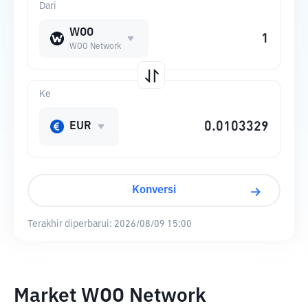
Dari
WOO
WOO Network
Ke
EUR
Konversi
Terakhir diperbarui:
2026/08/09 15:00
Market WOO Network