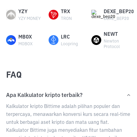
YZY
TRX
DEXE_BEP20
YZY MONEY
TRON
DEXE_BEP20
NEWT
MBOX
LRC
Newton
MOBOX
Loopring
Protocol
FAQ
Apa Kalkulator kripto terbaik?
Kalkulator kripto Bittime adalah pilihan populer dan
terpercaya, menawarkan konversi kurs secara real-time
untuk berbagai aset kripto dan mata uang fiat.
Kalkulator Bittime juga menyediakan fitur tambahan