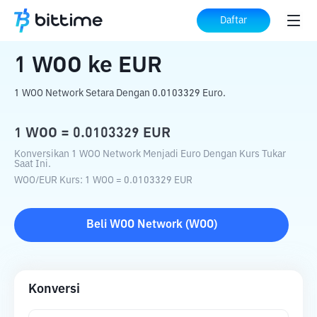
Beranda
Konverter Kripto
WOO
ke
EUR
Daftar
1
WOO
ke
EUR
1 WOO Network Setara Dengan 0.0103329 Euro.
1
WOO
=
0.0103329
EUR
Konversikan 1 WOO Network Menjadi Euro Dengan Kurs Tukar
Saat Ini.
WOO
/
EUR
Kurs
: 1
WOO
=
0.0103329
EUR
Beli
WOO Network
(
WOO
)
Konversi