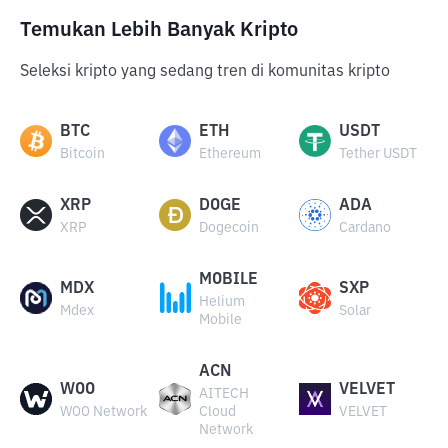
Temukan Lebih Banyak Kripto
Seleksi kripto yang sedang tren di komunitas kripto
BTC
ETH
USDT
Bitcoin
Ethereum
Tether USDT
XRP
DOGE
ADA
XRP
Dogecoin
Cardano
MOBILE
MDX
SXP
Helium
Mdex
Solar
Mobile
ACN
WOO
VELVET
AITECH
WOO Network
Cloud
VELVET
Network