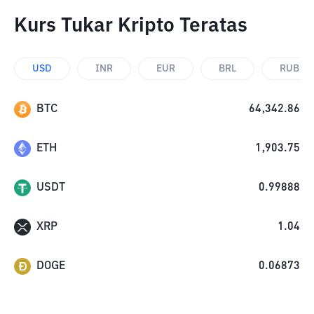
Kurs Tukar Kripto Teratas
USD
INR
EUR
BRL
RUB
BTC
64,342.86
ETH
1,903.75
USDT
0.99888
XRP
1.04
DOGE
0.06873