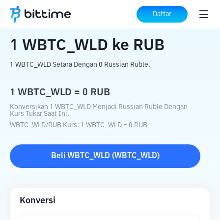
Beranda
Konverter Kripto
WBTC_WLD
Daftar
ke
RUB
1
WBTC_WLD
ke
RUB
1 WBTC_WLD Setara Dengan 0 Russian Ruble.
1
WBTC_WLD
=
0
RUB
Konversikan 1 WBTC_WLD Menjadi Russian Ruble Dengan
Kurs Tukar Saat Ini.
WBTC_WLD
/
RUB
Kurs
: 1
WBTC_WLD
=
0
RUB
Beli
WBTC_WLD
(
WBTC_WLD
)
Konversi