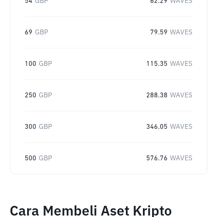
54
GBP
62.29
WAVES
69
GBP
79.59
WAVES
100
GBP
115.35
WAVES
250
GBP
288.38
WAVES
300
GBP
346.05
WAVES
500
GBP
576.76
WAVES
Cara Membeli Aset Kripto