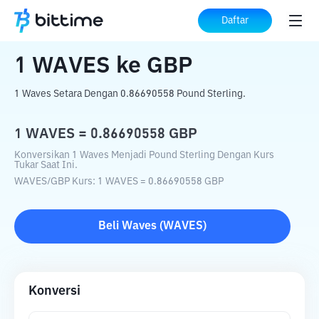
Beranda
Konverter Kripto
WAVES
ke
Daftar
GBP
1
WAVES
ke
GBP
1 Waves Setara Dengan 0.86690558 Pound Sterling.
1
WAVES
=
0.86690558
GBP
Konversikan 1 Waves Menjadi Pound Sterling Dengan Kurs
Tukar Saat Ini.
WAVES
/
GBP
Kurs
: 1
WAVES
=
0.86690558
GBP
Beli
Waves
(
WAVES
)
Konversi