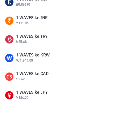
£
0.86690
1
WAVES
ke
INR
₹
111.06
1
WAVES
ke
TRY
₺
55.68
1
WAVES
ke
KRW
₩
1,644.08
1
WAVES
ke
CAD
$
1.62
1
WAVES
ke
JPY
¥
184.22