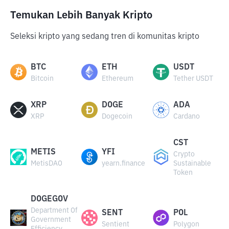
Temukan Lebih Banyak Kripto
Seleksi kripto yang sedang tren di komunitas kripto
BTC
ETH
USDT
Bitcoin
Ethereum
Tether USDT
XRP
DOGE
ADA
XRP
Dogecoin
Cardano
CST
METIS
YFI
Crypto
MetisDAO
yearn.finance
Sustainable
Token
DOGEGOV
Department Of
SENT
POL
Government
Sentient
Polygon