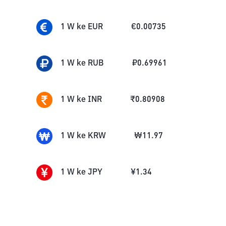
1
W
ke
EUR
€
0.00735
1
W
ke
RUB
₽
0.69961
1
W
ke
INR
₹
0.80908
1
W
ke
KRW
₩
11.97
1
W
ke
JPY
¥
1.34