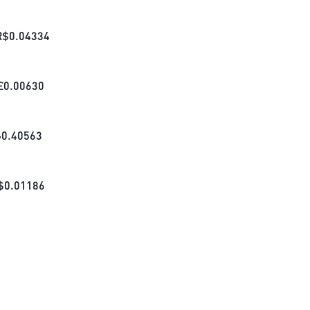
R$
0.04334
£
0.00630
₺
0.40563
$
0.01186