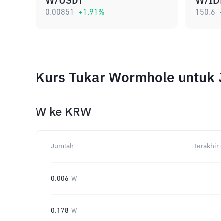
W/USDT
W/ID
0.00851
+
1.91
%
150.6
Kurs Tukar Wormhole untuk
W
ke
KRW
Jumlah
Terakhir 
0.006
W
0.178
W