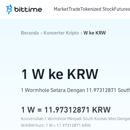
Market
Trade
Tokenized Stock
Future
Beranda
Konverter Kripto
W
ke
KRW
1
W
ke
KRW
1 Wormhole Setara Dengan 11.97312871 Sout
1
W
=
11.97312871
KRW
Konversikan 1 Wormhole Menjadi South Korean Won Dengan 
W
/
KRW
Kurs
: 1
W
=
11.97312871
KRW