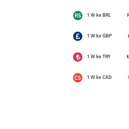
1
W
ke
BRL
1
W
ke
GBP
1
W
ke
TRY
1
W
ke
CAD