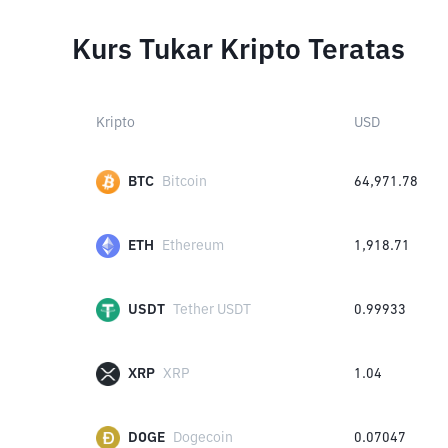
Kurs Tukar Kripto Teratas
Kripto
USD
BTC
Bitcoin
64,971.78
ETH
Ethereum
1,918.71
USDT
Tether USDT
0.99933
XRP
XRP
1.04
DOGE
Dogecoin
0.07047