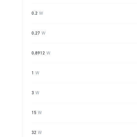
0.2
W
0.27
W
0.8912
W
1
W
3
W
15
W
32
W