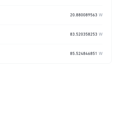
20.880089563
W
83.520358253
W
85.524846851
W