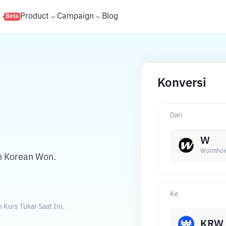
s
Product
Campaign
Blog
Beta
Konversi
Dari
W
Wormhol
h Korean Won.
Ke
Kurs Tukar Saat Ini.
KRW