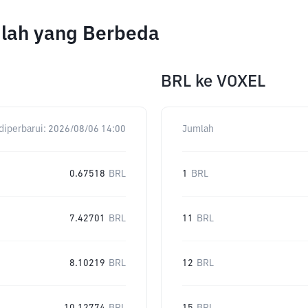
mlah yang Berbeda
BRL
ke
VOXEL
diperbarui:
2026/08/06 14:00
Jumlah
0.67518
BRL
1
BRL
7.42701
BRL
11
BRL
8.10219
BRL
12
BRL