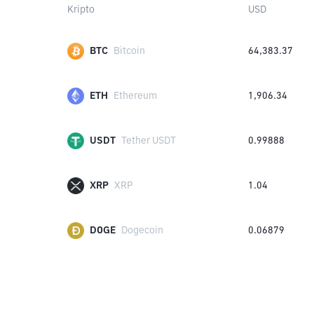
Kripto
USD
BTC
Bitcoin
64,383.37
ETH
Ethereum
1,906.34
USDT
Tether USDT
0.99888
XRP
XRP
1.04
DOGE
Dogecoin
0.06879