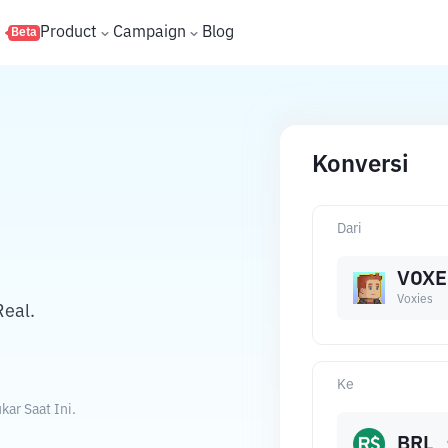
s
Product
Campaign
Blog
Beta
Konversi
Dari
VOXE
Voxies
Real.
Ke
ar Saat Ini.
BRL