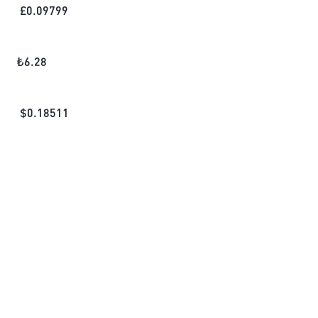
£
0.09799
₺
6.28
$
0.18511