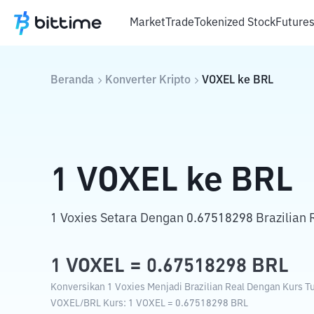
Market
Trade
Tokenized Stock
Future
Beranda
Konverter Kripto
VOXEL
ke
BRL
1
VOXEL
ke
BRL
1 Voxies Setara Dengan 0.67518298 Brazilian 
1
VOXEL
=
0.67518298
BRL
Konversikan 1 Voxies Menjadi Brazilian Real Dengan Kurs Tuk
VOXEL
/
BRL
Kurs
: 1
VOXEL
=
0.67518298
BRL