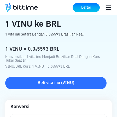
Beranda
Konverter Kripto
VINU
ke
BRL
Daftar
1
VINU
ke
BRL
1 vita inu Setara Dengan 0.0₈5593 Brazilian Real.
1
VINU
=
0.0₈5593
BRL
Konversikan 1 vita inu Menjadi Brazilian Real Dengan Kurs
Tukar Saat Ini.
VINU
/
BRL
Kurs
: 1
VINU
=
0.0₈5593
BRL
Beli
vita inu
(
VINU
)
Konversi