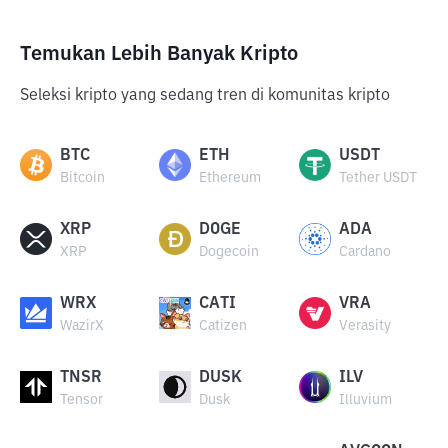
Temukan Lebih Banyak Kripto
Seleksi kripto yang sedang tren di komunitas kripto
BTC
ETH
USDT
Bitcoin
Ethereum
Tether USDT
XRP
DOGE
ADA
XRP
Dogecoin
Cardano
WRX
CATI
VRA
WazirX
Catizen
Verasity
TNSR
DUSK
ILV
Tensor
Dusk
Illuvium