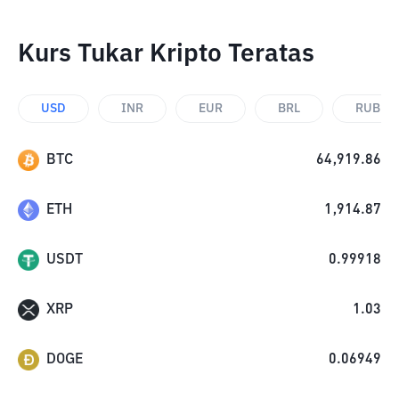
Kurs Tukar Kripto Teratas
USD
INR
EUR
BRL
RUB
BTC
64,919.86
ETH
1,914.87
USDT
0.99918
XRP
1.03
DOGE
0.06949