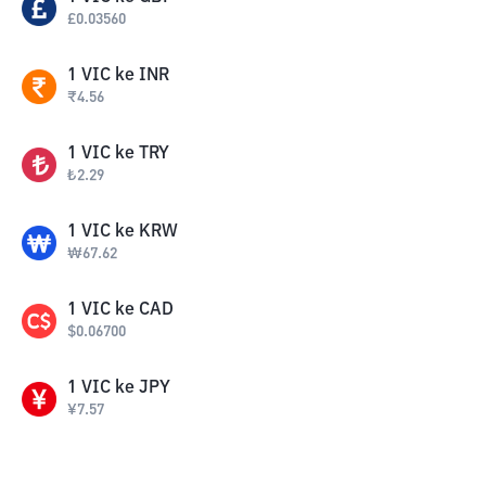
£
0.03560
1
VIC
ke
INR
₹
4.56
1
VIC
ke
TRY
₺
2.29
1
VIC
ke
KRW
₩
67.62
1
VIC
ke
CAD
$
0.06700
1
VIC
ke
JPY
¥
7.57