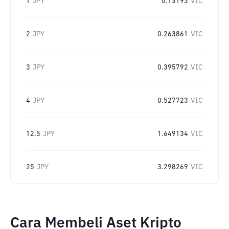
1
JPY
0.13193
VIC
2
JPY
0.263861
VIC
3
JPY
0.395792
VIC
4
JPY
0.527723
VIC
12.5
JPY
1.649134
VIC
25
JPY
3.298269
VIC
Cara Membeli Aset Kripto