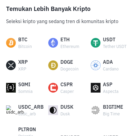
Temukan Lebih Banyak Kripto
Seleksi kripto yang sedang tren di komunitas kripto
BTC
ETH
USDT
Bitcoin
Ethereum
Tether USDT
XRP
DOGE
ADA
XRP
Dogecoin
Cardano
SOMI
CSPR
ASP
Somnia
Casper
Aspecta
USDC_ARB
DUSK
BIGTIME
usdc_arb
Dusk
Big Time
PLTRON