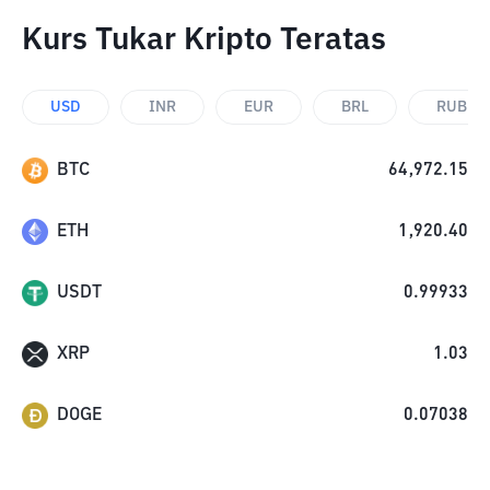
Kurs Tukar Kripto Teratas
USD
INR
EUR
BRL
RUB
BTC
64,972.15
ETH
1,920.40
USDT
0.99933
XRP
1.03
DOGE
0.07038