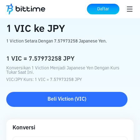
Beranda
Konverter Kripto
VIC
ke
JPY
Daftar
1
VIC
ke
JPY
1 Viction Setara Dengan 7.57973258 Japanese Yen.
1
VIC
=
7.57973258
JPY
Konversikan 1 Viction Menjadi Japanese Yen Dengan Kurs
Tukar Saat Ini.
VIC
/
JPY
Kurs
: 1
VIC
=
7.57973258
JPY
Beli
Viction
(
VIC
)
Konversi