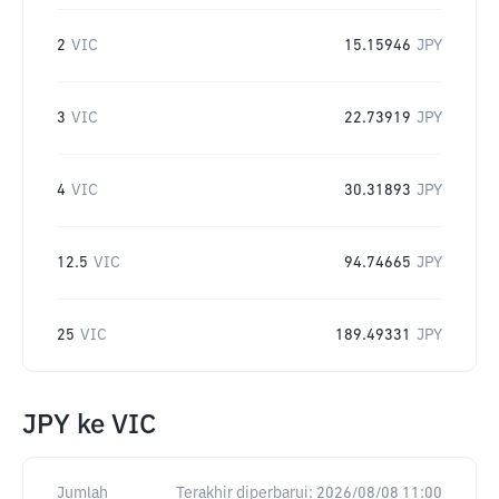
2
VIC
15.15946
JPY
3
VIC
22.73919
JPY
4
VIC
30.31893
JPY
12.5
VIC
94.74665
JPY
25
VIC
189.49331
JPY
JPY
ke
VIC
Jumlah
Terakhir diperbarui:
2026/08/08 11:00