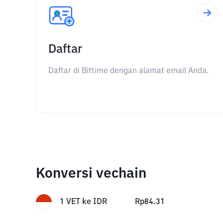
Daftar
Daftar di Bittime dengan alamat email Anda.
Konversi vechain
1
VET
ke
IDR
Rp
84.31