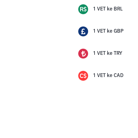
1
VET
ke
BRL
1
VET
ke
GBP
1
VET
ke
TRY
1
VET
ke
CAD