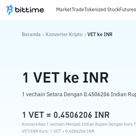
Market
Trade
Tokenized Stock
Future
Beranda
Konverter Kripto
VET
ke
INR
1
VET
ke
INR
1 vechain Setara Dengan 0.4506206 Indian Ru
1
VET
=
0.4506206
INR
Konversikan 1 vechain Menjadi Indian Rupee Dengan Kurs Tu
VET
/
INR
Kurs
: 1
VET
=
0.4506206
INR