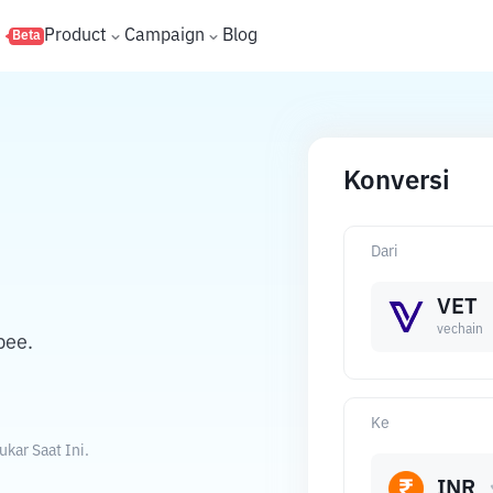
s
Product
Campaign
Blog
Beta
Konversi
Dari
VET
vechain
pee.
Ke
kar Saat Ini.
INR