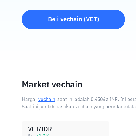
Beli
vechain
(
VET
)
Market vechain
Harga,
vechain
saat ini adalah
0.45062 INR
. Ini be
Saat ini jumlah pasokan vechain yang beredar adala
VET/IDR