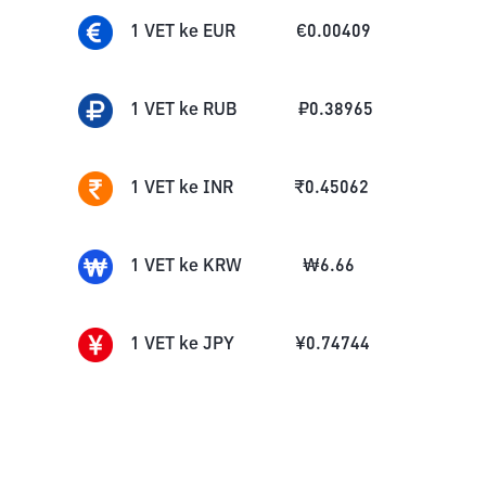
1
VET
ke
EUR
€
0.00409
1
VET
ke
RUB
₽
0.38965
1
VET
ke
INR
₹
0.45062
1
VET
ke
KRW
₩
6.66
1
VET
ke
JPY
¥
0.74744