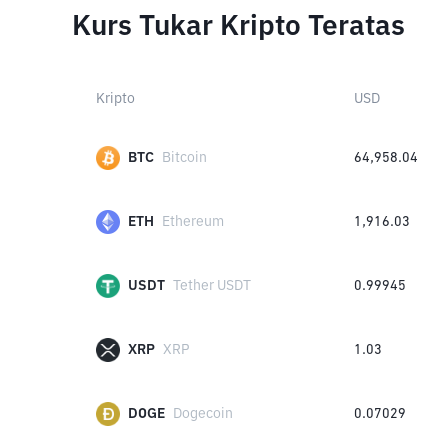
Kurs Tukar Kripto Teratas
Kripto
USD
BTC
Bitcoin
64,958.04
ETH
Ethereum
1,916.03
USDT
Tether USDT
0.99945
XRP
XRP
1.03
DOGE
Dogecoin
0.07029