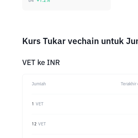
84
+
1.2
%
Kurs Tukar vechain untuk J
VET
ke
INR
Jumlah
Terakhir 
1
VET
12
VET