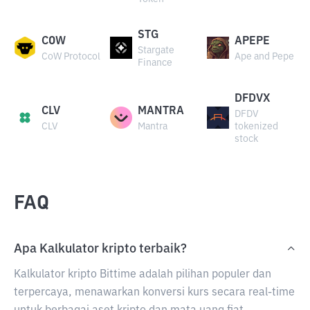
STG
COW
APEPE
Stargate
CoW Protocol
Ape and Pepe
Finance
DFDVX
CLV
MANTRA
DFDV
CLV
Mantra
tokenized
stock
FAQ
Apa Kalkulator kripto terbaik?
Kalkulator kripto Bittime adalah pilihan populer dan
terpercaya, menawarkan konversi kurs secara real-time