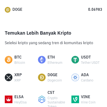
DOGE
0.06983
Temukan Lebih Banyak Kripto
Seleksi kripto yang sedang tren di komunitas kripto
BTC
ETH
USDT
Bitcoin
Ethereum
Tether USDT
XRP
DOGE
ADA
XRP
Dogecoin
Cardano
CST
ELSA
VINE
Crypto
HeyElsa
Sustainable
Vine Coin
Token