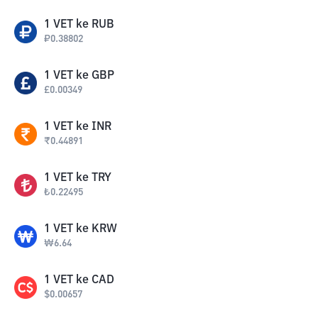
1
VET
ke
RUB
₽
0.38802
1
VET
ke
GBP
£
0.00349
1
VET
ke
INR
₹
0.44891
1
VET
ke
TRY
₺
0.22495
1
VET
ke
KRW
₩
6.64
1
VET
ke
CAD
$
0.00657