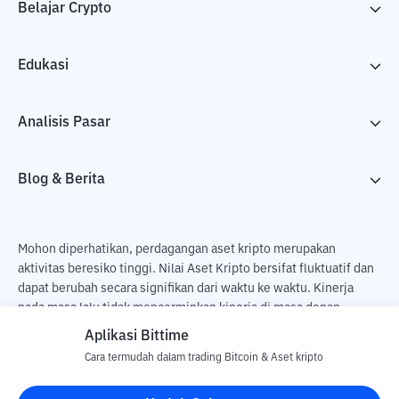
Belajar Crypto
Edukasi
Analisis Pasar
Blog & Berita
Mohon diperhatikan, perdagangan aset kripto merupakan
aktivitas beresiko tinggi. Nilai Aset Kripto bersifat fluktuatif dan
dapat berubah secara signifikan dari waktu ke waktu. Kinerja
pada masa lalu tidak mencerminkan kinerja di masa depan.
Terdapat risiko kehilangan sebagai dampak dari membeli dan
Aplikasi Bittime
menjual aset kripto dan sepenuhnya keputusan independen dari
Cara termudah dalam trading Bitcoin & Aset kripto
pengguna. PT Utama Aset Digital Indonesia (Bittime) tidak
bertanggung jawab atas perubahan fluktuasi dari nilai tukar Aset