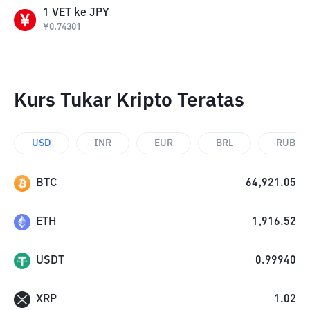
1
VET
ke
JPY
¥
0.74301
Kurs Tukar Kripto Teratas
USD
INR
EUR
BRL
RUB
BTC
64,921.05
ETH
1,916.52
USDT
0.99940
XRP
1.02