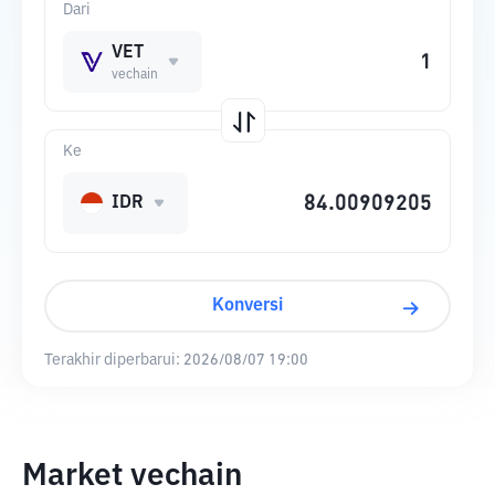
Dari
VET
vechain
Ke
IDR
Konversi
Terakhir diperbarui:
2026/08/07 19:00
Market vechain