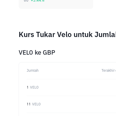
60
+
3.44
%
Kurs Tukar Velo untuk Juml
VELO
ke
GBP
Jumlah
Terakhir 
1
VELO
11
VELO