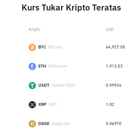
Kurs Tukar Kripto Teratas
Kripto
USD
BTC
Bitcoin
64,927.50
ETH
Ethereum
1,913.53
USDT
Tether USDT
0.99934
XRP
XRP
1.02
DOGE
Dogecoin
0.06970