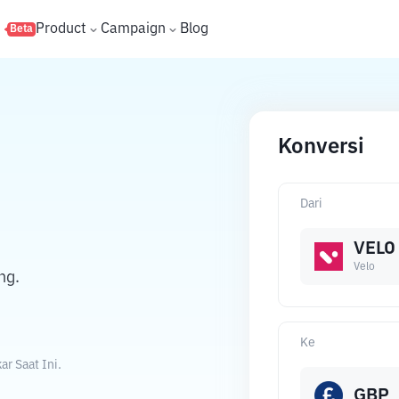
s
Product
Campaign
Blog
Beta
Konversi
Dari
VELO
Velo
ng.
Ke
r Saat Ini.
GBP