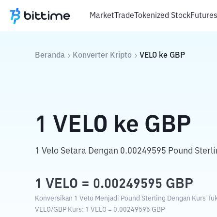
Market
Trade
Tokenized Stock
Future
Beranda
Konverter Kripto
VELO
ke
GBP
1
VELO
ke
GBP
1 Velo Setara Dengan 0.00249595 Pound Sterli
1
VELO
=
0.00249595
GBP
Konversikan 1 Velo Menjadi Pound Sterling Dengan Kurs Tuka
VELO
/
GBP
Kurs
: 1
VELO
=
0.00249595
GBP