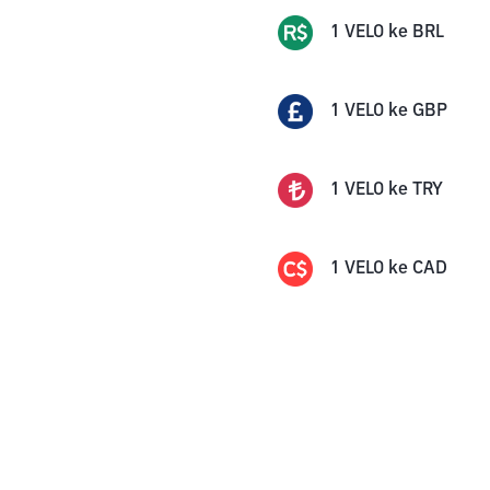
1
VELO
ke
BRL
1
VELO
ke
GBP
1
VELO
ke
TRY
1
VELO
ke
CAD