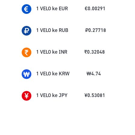
1
VELO
ke
EUR
€
0.00291
1
VELO
ke
RUB
₽
0.27718
1
VELO
ke
INR
₹
0.32048
1
VELO
ke
KRW
₩
4.74
1
VELO
ke
JPY
¥
0.53081