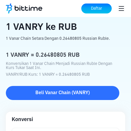
Beranda
Konverter Kripto
VANRY
ke
Daftar
RUB
1
VANRY
ke
RUB
1 Vanar Chain Setara Dengan 0.26480805 Russian Ruble.
1
VANRY
=
0.26480805
RUB
Konversikan 1 Vanar Chain Menjadi Russian Ruble Dengan
Kurs Tukar Saat Ini.
VANRY
/
RUB
Kurs
: 1
VANRY
=
0.26480805
RUB
Beli
Vanar Chain
(
VANRY
)
Konversi