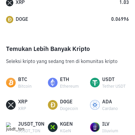
XRP
1.03
DOGE
0.06996
Temukan Lebih Banyak Kripto
Seleksi kripto yang sedang tren di komunitas kripto
BTC
ETH
USDT
Bitcoin
Ethereum
Tether USDT
XRP
DOGE
ADA
XRP
Dogecoin
Cardano
JUSDT_TON
KGEN
ILV
JUSDT_TON
KGeN
Illuvium