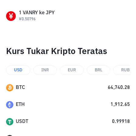
1
VANRY
ke
JPY
¥
0.50796
Kurs Tukar Kripto Teratas
USD
INR
EUR
BRL
RUB
BTC
64,740.28
ETH
1,912.65
USDT
0.99918