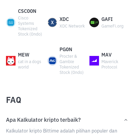
CSCOON
Cisco
XDC
GAFI
Systems
XDC Network
GameFi.org
Tokenized
Stock (Ondo)
PGON
MEW
MAV
Procter &
cat in a dogs
Gamble
Maverick
world
Tokenized
Protocol
Stock (Ondo)
FAQ
Apa Kalkulator kripto terbaik?
Kalkulator kripto Bittime adalah pilihan populer dan