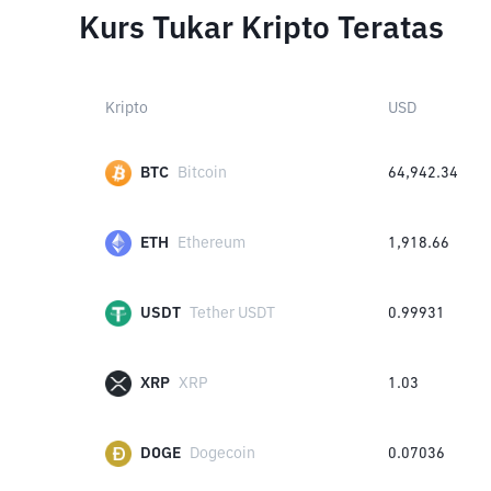
Kurs Tukar Kripto Teratas
Kripto
USD
BTC
Bitcoin
64,942.34
ETH
Ethereum
1,918.66
USDT
Tether USDT
0.99931
XRP
XRP
1.03
DOGE
Dogecoin
0.07036