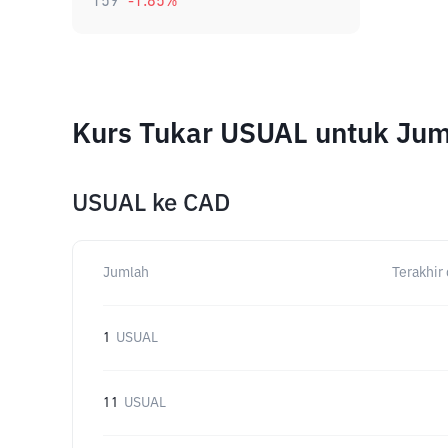
159
-1.85
%
Kurs Tukar USUAL untuk Ju
USUAL
ke
CAD
Jumlah
Terakhir 
1
USUAL
11
USUAL