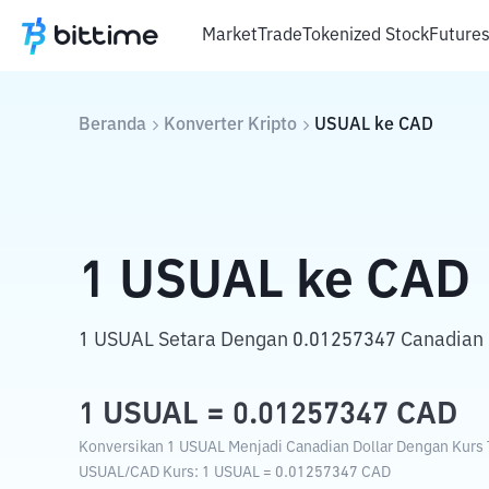
Market
Trade
Tokenized Stock
Future
Beranda
Konverter Kripto
USUAL
ke
CAD
1
USUAL
ke
CAD
1 USUAL Setara Dengan 0.01257347 Canadian D
1
USUAL
=
0.01257347
CAD
Konversikan 1 USUAL Menjadi Canadian Dollar Dengan Kurs T
USUAL
/
CAD
Kurs
: 1
USUAL
=
0.01257347
CAD