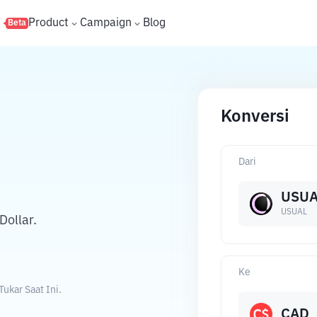
s
Product
Campaign
Blog
Beta
Konversi
Dari
USUA
USUAL
ollar.
Ke
ukar Saat Ini.
CAD