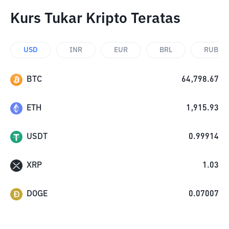
Kurs Tukar Kripto Teratas
USD
INR
EUR
BRL
RUB
BTC
64,798.67
ETH
1,915.93
USDT
0.99914
XRP
1.03
DOGE
0.07007