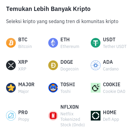
Temukan Lebih Banyak Kripto
Seleksi kripto yang sedang tren di komunitas kripto
BTC
ETH
USDT
Bitcoin
Ethereum
Tether USDT
XRP
DOGE
ADA
XRP
Dogecoin
Cardano
MAJOR
TOSHI
COOKIE
Major
Toshi
Cookie DAO
NFLXON
PRO
HOME
Netflix
Propy
Tokenized
Defi App
Stock (Ondo)