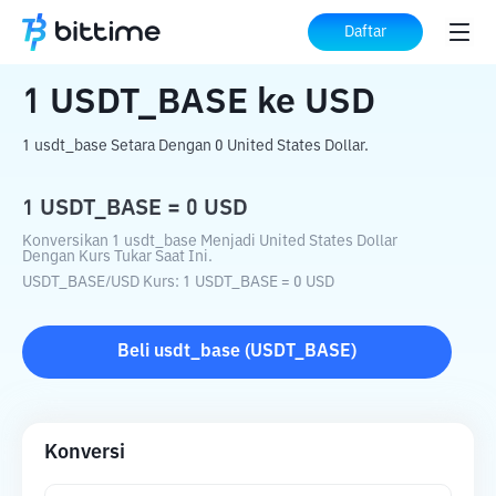
Beranda
Konverter Kripto
USDT_BASE
Daftar
ke
USD
1
USDT_BASE
ke
USD
1 usdt_base Setara Dengan 0 United States Dollar.
1
USDT_BASE
=
0
USD
Konversikan 1 usdt_base Menjadi United States Dollar
Dengan Kurs Tukar Saat Ini.
USDT_BASE
/
USD
Kurs
: 1
USDT_BASE
=
0
USD
Beli
usdt_base
(
USDT_BASE
)
Konversi