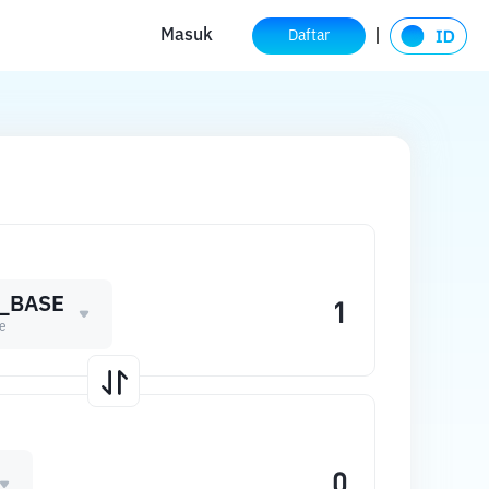
Masuk
Daftar
_BASE
e