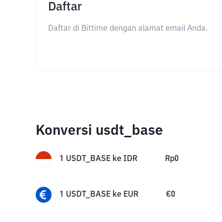
Daftar
Daftar di Bittime dengan alamat email Anda.
Konversi usdt_base
1
USDT_BASE
ke
IDR
Rp
0
1
USDT_BASE
ke
EUR
€
0