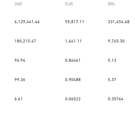
INR
EUR
BRL
6,129,441.46
55,817.11
331,454.68
180,215.47
1,641.11
9,745.30
94.94
0.86461
5.13
99.36
0.90488
5.37
6.61
0.06022
0.35764