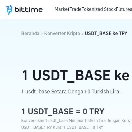
Market
Trade
Tokenized Stock
Future
Beranda
Konverter Kripto
USDT_BASE
ke
TRY
1
USDT_BASE
ke
1 usdt_base Setara Dengan 0 Turkish Lira.
1
USDT_BASE
=
0
TRY
Konversikan 1 usdt_base Menjadi Turkish Lira Dengan Kurs T
USDT_BASE
/
TRY
Kurs
: 1
USDT_BASE
=
0
TRY