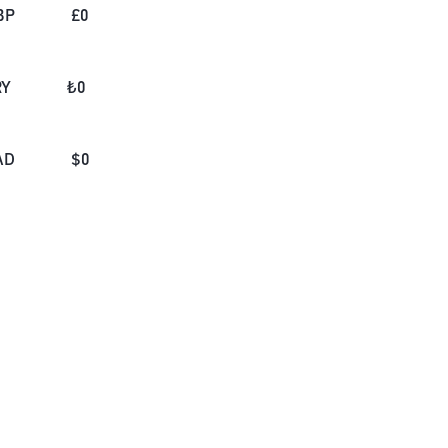
BP
£
0
RY
₺
0
AD
$
0