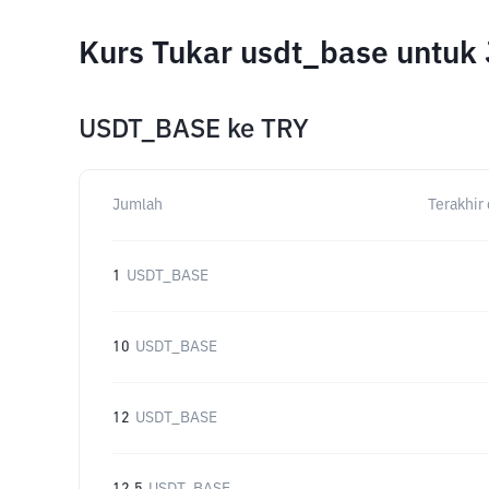
Kurs Tukar usdt_base untuk
USDT_BASE
ke
TRY
Jumlah
Terakhir 
1
USDT_BASE
10
USDT_BASE
12
USDT_BASE