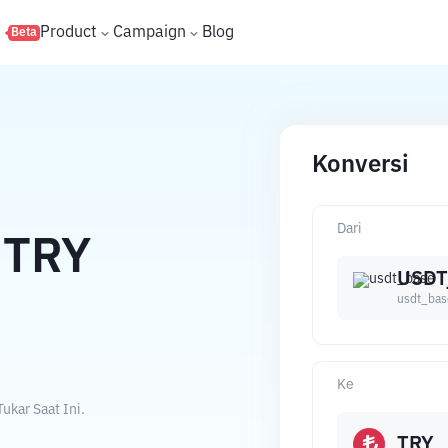
s
Product
Campaign
Blog
Beta
Konversi
Dari
TRY
USDT
usdt_bas
Ke
ukar Saat Ini.
TRY