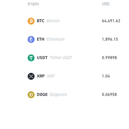
Kripto
USD
BTC
Bitcoin
64,491.62
ETH
Ethereum
1,896.15
USDT
Tether USDT
0.99898
XRP
XRP
1.04
DOGE
Dogecoin
0.06958