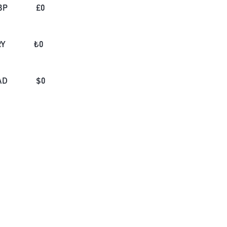
BP
£
0
RY
₺
0
AD
$
0