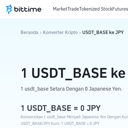
Market
Trade
Tokenized Stock
Future
Beranda
Konverter Kripto
USDT_BASE
ke
JPY
1
USDT_BASE
ke
1 usdt_base Setara Dengan 0 Japanese Yen.
1
USDT_BASE
=
0
JPY
Konversikan 1 usdt_base Menjadi Japanese Yen Dengan Kurs
USDT_BASE
/
JPY
Kurs
: 1
USDT_BASE
=
0
JPY