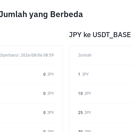
 Jumlah yang Berbeda
JPY
ke
USDT_BASE
diperbarui:
2026/08/06 08:59
Jumlah
0
JPY
1
JPY
0
JPY
10
JPY
0
JPY
25
JPY