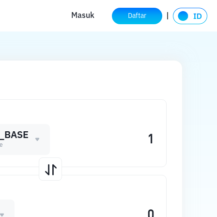
Masuk
Daftar
_BASE
e