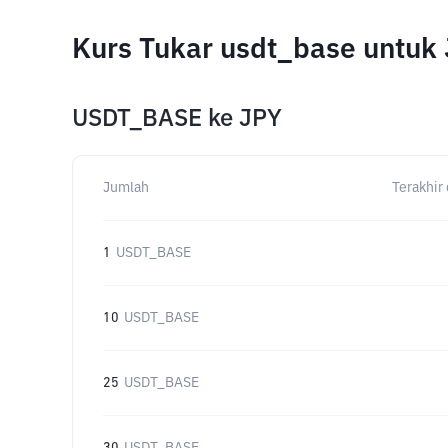
Kurs Tukar usdt_base untuk
USDT_BASE
ke
JPY
Jumlah
Terakhir 
1
USDT_BASE
10
USDT_BASE
25
USDT_BASE