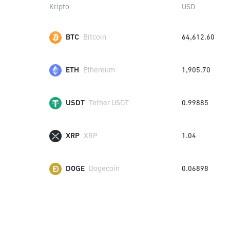
Kripto
USD
BTC
Bitcoin
64,612.60
ETH
Ethereum
1,905.70
USDT
Tether USDT
0.99885
XRP
XRP
1.04
DOGE
Dogecoin
0.06898