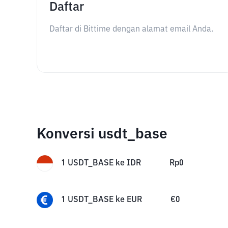
Daftar
Daftar di Bittime dengan alamat email Anda.
Konversi usdt_base
1
USDT_BASE
ke
IDR
Rp
0
1
USDT_BASE
ke
EUR
€
0