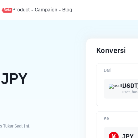
s
Product
Campaign
Blog
Beta
Konversi
Dari
JPY
USDT
usdt_bas
Ke
 Tukar Saat Ini.
JPY