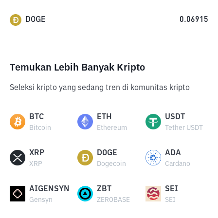
DOGE
0.06915
Temukan Lebih Banyak Kripto
Seleksi kripto yang sedang tren di komunitas kripto
BTC
ETH
USDT
Bitcoin
Ethereum
Tether USDT
XRP
DOGE
ADA
XRP
Dogecoin
Cardano
AIGENSYN
ZBT
SEI
Gensyn
ZEROBASE
SEI