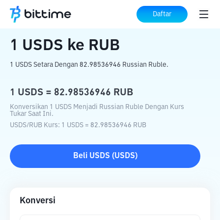
Beranda
Konverter Kripto
USDS
ke
RUB
Daftar
1
USDS
ke
RUB
1 USDS Setara Dengan 82.98536946 Russian Ruble.
1
USDS
=
82.98536946
RUB
Konversikan 1 USDS Menjadi Russian Ruble Dengan Kurs
Tukar Saat Ini.
USDS
/
RUB
Kurs
: 1
USDS
=
82.98536946
RUB
Beli
USDS
(
USDS
)
Konversi