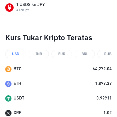
1
USDS
ke
JPY
¥
158.29
Kurs Tukar Kripto Teratas
USD
INR
EUR
BRL
RUB
BTC
64,272.04
ETH
1,899.39
USDT
0.99911
XRP
1.02